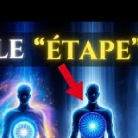
savourer des moments de joie. Ces images mentales créeront
vous.
,
surmonter la peur et les appréhensions
joue un rôle
 Identifiez vos craintes. Que redoutez-vous particulièrement
s stratégies à disposition pour faire face à vos angoisses,
ation pour apaiser votre esprit. Une pratique régulière de la
eadspace
, peut vous aider à réduire le stress et à clarifier