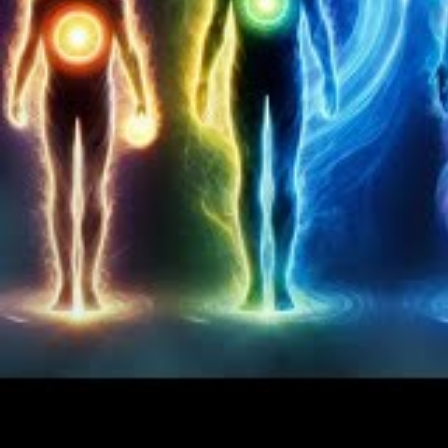
Créer un plan d’action détail
Un bon voyage commence souvent avec un
plan d’
recherches et préparation en un seul endroit, physiq
allant des lieux à visiter aux consignes de sécurité
recommandations de voyageurs expérimentés pour en