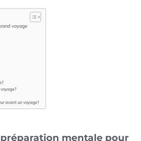
 grand voyage
e?
n voyage?
peur avant un voyage?
 préparation mentale pour