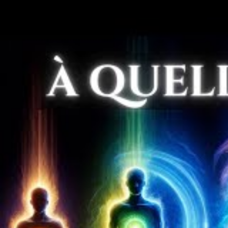
relever des défis, de réaliser vos objectifs et de 
un ancrage positif, augmentant votre confiance en 
Parmi les autres aspects de la préparation mentale
crucial. La peur de l’inconnu peut être paralysante.
? La gestion de cette peur est centrale ; en ayant de
vous serez mieux préparé. Pensez à utiliser la médit
méditation, comme suggéré par
Petit Bambou
ou
H
vos pensées.