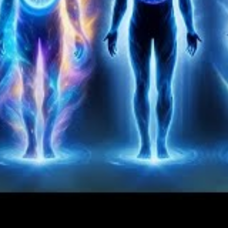
lé
action bien élaboré
. Réunissez toutes vos informations,
ue ou numérique. Incluez des détails sur votre destination,
 à respecter. Cherchez des ressources en ligne et des
richir votre préparation. Les forums de voyage et les