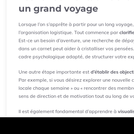
un grand voyage
Lorsque l’on s’apprête à partir pour un long voyage,
l’organisation logistique. Tout commence par
clarifi
Est-ce un besoin d’aventure, une recherche de dépa
dans un carnet peut aider à cristalliser vos pensée
cadre psychologique adapté, de structurer votre ex
Une autre étape importante est
d’établir des object
Par exemple, si vous désirez explorer une nouvelle cu
locale chaque semaine » ou « rencontrer des membr
sens de direction et de motivation tout au long de vo
Il est également fondamental d’apprendre à
visuali
imaginer les différentes étapes de votre aventure. 
première vue d’un monument célèbre ou à votre entré