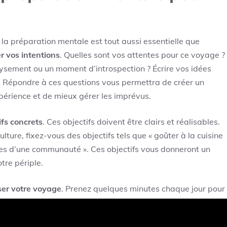
 la préparation mentale est tout aussi essentielle que
er vos intentions
. Quelles sont vos attentes pour ce voyage ?
ysement ou un moment d’introspection ? Écrire vos idées
s. Répondre à ces questions vous permettra de créer un
périence et de mieux gérer les imprévus.
ifs concrets
. Ces objectifs doivent être clairs et réalisables.
lture, fixez-vous des objectifs tels que « goûter à la cuisine
es d’une communauté ». Ces objectifs vous donneront un
tre périple.
ser votre voyage
. Prenez quelques minutes chaque jour pour
Quel sentiment vous envahit lorsque vous pensez à la
e dans une culture nouvelle ? Visualisez-vous en train de