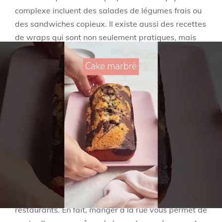
complexe incluent des salades de légumes frais ou
des sandwiches copieux. Il existe aussi des recettes
de wraps qui sont non seulement pratiques, mais
également délicieuses et variées. Cet aspect
culinaire offre une flexibilité pendant vos aventures.
Il est important de considérer le stockage des
aliments. Privilégiez des produits légers, faciles à
transporter et à conserver, comme les fruits secs,
les noix et les barres énergétiques. Dans chaque
pays, vous pouvez trouver des plats abordables et
savoureux souvent vendus dans la rue. Avez-vous
déjà goûté les tacos mexicains ou le pad thaï
thaïlandais au marché ? Ces options sont souvent
plus authentiques et moins chères que dans les
restaurants. En fait, manger à la rue vous permet de