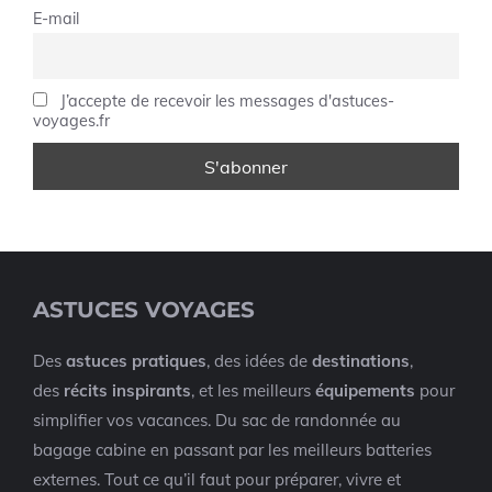
E-mail
J’accepte de recevoir les messages d'astuces-
voyages.fr
ASTUCES VOYAGES
Des
astuces pratiques
, des idées de
destinations
,
des
récits inspirants
, et les meilleurs
équipements
pour
simplifier vos vacances. Du sac de randonnée au
bagage cabine en passant par les meilleurs batteries
externes. Tout ce qu’il faut pour préparer, vivre et