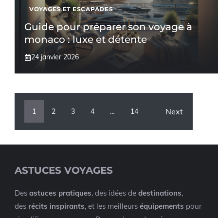
VOYAGES ET ESCAPADES
Guide pour préparer son voyage à
monaco : luxe et détente
24 janvier 2026
Next
1
2
3
4
…
14
ASTUCES VOYAGES
Des
astuces pratiques
, des idées de
destinations
,
des
récits inspirants
, et les meilleurs
équipements
pour