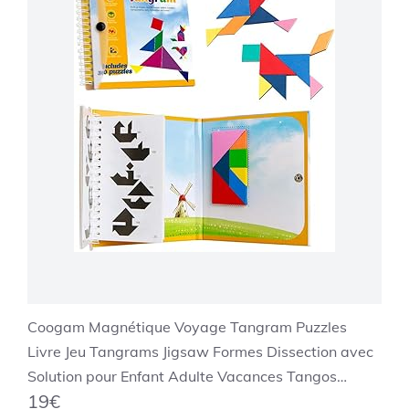
Coogam Magnétique Voyage Tangram Puzzles
Livre Jeu Tangrams Jigsaw Formes Dissection avec
Solution pour Enfant Adulte Vacances Tangos
19€
Voyageur Défi IQ Jouet Éducatif (360 Patterns)