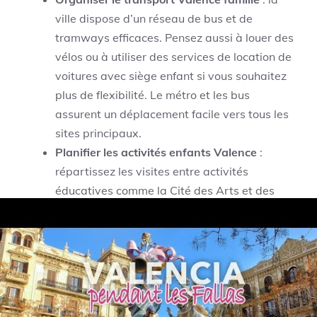
ville dispose d’un réseau de bus et de
tramways efficaces. Pensez aussi à louer des
vélos ou à utiliser des services de location de
voitures avec siège enfant si vous souhaitez
plus de flexibilité. Le métro et les bus
assurent un déplacement facile vers tous les
sites principaux.
Planifier les activités enfants Valence
:
répartissez les visites entre activités
éducatives comme la Cité des Arts et des
Sciences, zones de jeu comme Gulliver ou la
plage. N’oubliez pas de prévoir des pauses
régulières pour éviter la fatigue des plus
jeunes.
Gérer le budget voyage Valence
: achetez
vos billets d’entrée en ligne à l’avance pour