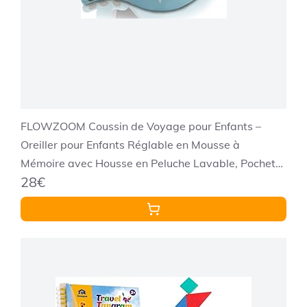
FLOWZOOM Coussin de Voyage pour Enfants –
Oreiller pour Enfants Réglable en Mousse à
Mémoire avec Housse en Peluche Lavable, Pochette
28€
de Transport – Avion & Voiture - Bleu, Taille M (6-10
Ans)