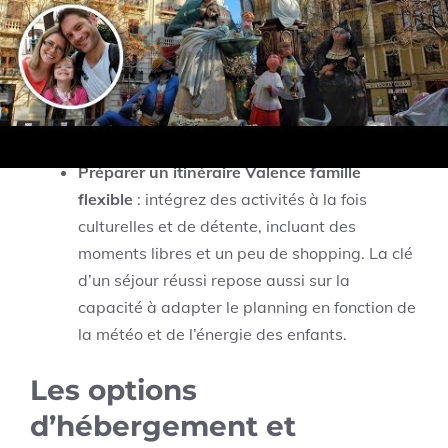
bénéficier de tarifs réduits et pallier les
dépenses imprévues. Par ailleurs, privilégiez
des restaurants famille Valence proposant un
bon rapport qualité-prix, souvent situés à
proximité des sites touristiques ou dans les
quartiers plus populaires comme El Carmen.
Préparer un itinéraire Valence famille
flexible
: intégrez des activités à la fois
culturelles et de détente, incluant des
moments libres et un peu de shopping. La clé
d’un séjour réussi repose aussi sur la
capacité à adapter le planning en fonction de
la météo et de l’énergie des enfants.
Les options
d’hébergement et