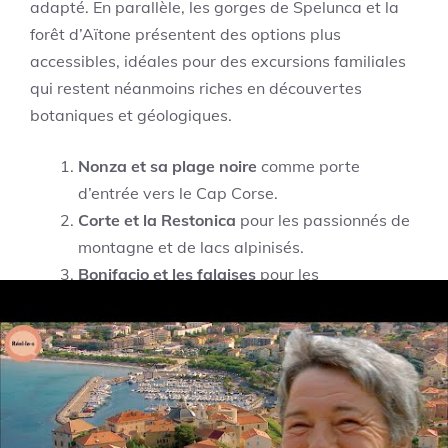
adapté. En parallèle, les gorges de Spelunca et la
forêt d’Aïtone présentent des options plus
accessibles, idéales pour des excursions familiales
qui restent néanmoins riches en découvertes
botaniques et géologiques.
Nonza et sa plage noire
comme porte
d’entrée vers le Cap Corse.
Corte et la Restonica
pour les passionnés de
montagne et de lacs alpinisés.
Bonifacio et les falaises
pour les
photographes et les curieux d’architecture
militaire.
Pour approfondir, les ressources comme
Guide
d’analyse critique
offrent des lectures
complémentaires, et les sites touristiques