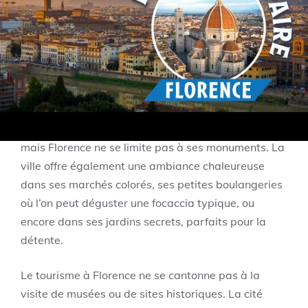
s’impose comme une étape incontournable pour
tout amateur de culture, d’architecture et de
gastronomie. La richesse de ses monuments, tels
que le majestueux Duomo, la Galerie des Offices ou
le Ponte Vecchio, témoigne d’un passé glorieux qui
a façonné la ville durant la Renaissance. Chaque
bâtiment, chaque musée évoque une époque faste,
mais Florence ne se limite pas à ses monuments. La
ville offre également une ambiance chaleureuse
dans ses marchés colorés, ses petites boulangeries
où l’on peut déguster une focaccia typique, ou
encore dans ses jardins secrets, parfaits pour la
détente.
Le tourisme à Florence ne se cantonne pas à la
visite de musées ou de sites historiques. La cité