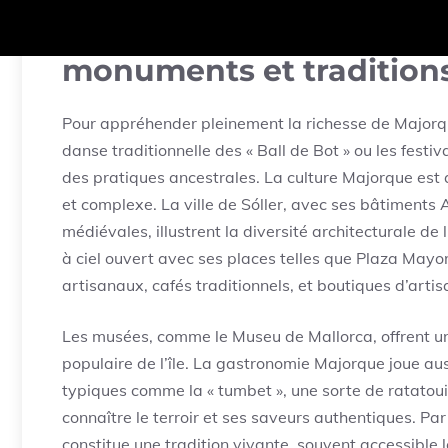
Découvrir la culture Maj
monuments et tradition
Pour appréhender pleinement la richesse de Majorqu
danse traditionnelle des « Ball de Bot » ou les festiv
des pratiques ancestrales. La culture Majorque est
et complexe. La ville de Sóller, avec ses bâtiments A
médiévales, illustrent la diversité architecturale de 
à ciel ouvert avec ses places telles que Plaza Mayo
artisanaux, cafés traditionnels, et boutiques d’artis
Les musées, comme le Museu de Mallorca, offrent un r
populaire de l’île. La gastronomie Majorque joue auss
typiques comme la « tumbet », une sorte de ratatouill
connaître le terroir et ses saveurs authentiques. Par 
constitue une tradition vivante, souvent accessible 