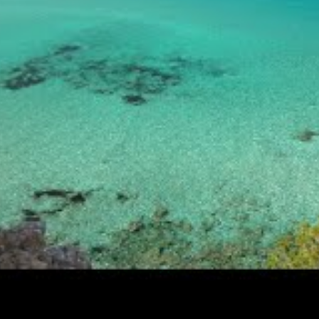
enne.
 manquer lors de votre voyage
ion
Adresse
Avec ses ruelles
re, modernité, avec sa
médiévales et ses plages
s animés.
urbaines
rimoine mondial de l’UNESCO,
Au nord-ouest de l’île
sages spectaculaires.
ses vues à couper le souffle,
Peninsule de Formentor
ages secrètes.