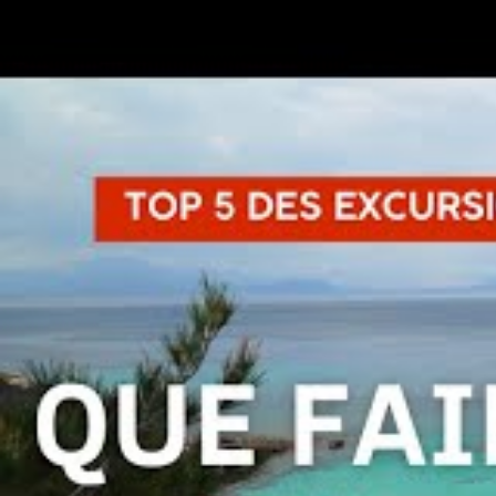
réussi : plages, monumen
Majorque regorge de sites emblématiques qui font to
ci, les plages figurent en première ligne, synonyme
Trenc, par exemple, est mondialement célèbre pour s
expérience balnéaire incomparable. À proximité, l’î
Cala Deià ou Cala Mesquida, accessibles à pied ou
s’immerger dans des environnements préservés. U
historiques serait incomplet. Le Château de Bellver
médiévale de l’île, tandis que la cathédrale La Seu i
Les villages de Majorque dévoilent aussi ses aspects
pavées et son marché coloré, conserve un charme désu
gastronomie Majorque. Profiter d’un séjour dans ces 
population, très fière de ses traditions, ses danses 
fenêtres sur la culture Majorque, mêlant patrimoine 
excursions ponctuelles en voiture ou en vélo, il est p