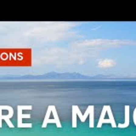
ts et villages typiques
ute la richesse de son patrimoine touristique. Parmi ceux-
s de détente et de paysages spectaculaires. La plage de Es
on sable blanc fin et ses eaux turquoise, offrant une
le abrite également des criques secrètes comme celles de
 par bateau, permettant aux amoureux de nature de
n voyage Majorque sans exploration de ses monuments
, avec sa vue panoramique sur Palma, témoigne de l’histoire
ncarne l’art gothique et l’évolution architecturale majolique.
 traditionnels et authentiques. Pollença, avec ses ruelles
et, idéal pour découvrir l’artisanat local et savourer la
petites localités favorise également la rencontre avec la
et ses festivals. Ces villages deviennent alors de véritables
architectural, folklore et gastronomie. En organisant des
ossible d’optimiser la visite de ces sites tout en prenant le