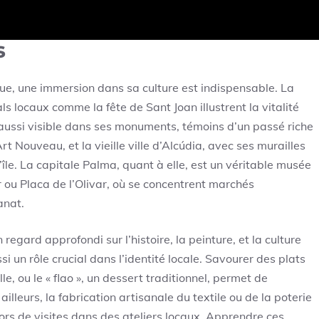
orque à travers ses
s
e, une immersion dans sa culture est indispensable. La
als locaux comme la fête de Sant Joan illustrent la vitalité
 aussi visible dans ses monuments, témoins d’un passé riche
rt Nouveau, et la vieille ville d’Alcúdia, avec ses murailles
l’île. La capitale Palma, quant à elle, est un véritable musée
r ou Placa de l’Olivar, où se concentrent marchés
anat.
egard approfondi sur l’histoire, la peinture, et la culture
i un rôle crucial dans l’identité locale. Savourer des plats
e, ou le « flao », un dessert traditionnel, permet de
ailleurs, la fabrication artisanale du textile ou de la poterie
lors de visites dans des ateliers locaux. Apprendre ces