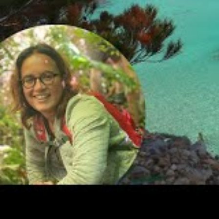
temps de s’imprégner de l’atmosphère méditerrané
Les lieux iconiques à ne pas
Majorque
Lieu
Descript
Palma de
Capitale vibrante, mélange d’histoi
Majorque
cathédrale iconique et ses quartier
Serra de
Série de montagnes classée au pat
Tramuntana
idéale pour la randonnée et les pay
Pointe la plus au nord, célèbre pour 
Formentor
ses sentiers de randonnée et ses pl