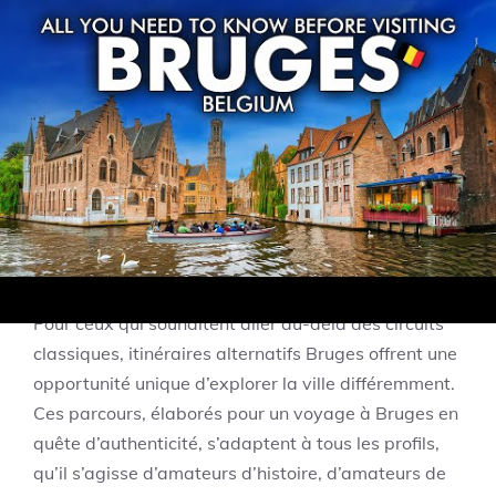
durable en 2025. La ville, désormais consciente de
l’impact du flux touristique, encourage fortement
ces escapades hors des sentiers battus pour
préserver son patrimoine tout en offrant une
expérience riche et personnalisée.
Les itinéraires alternatifs
Bruges pour un voyage
sur mesure en 2025
Pour ceux qui souhaitent aller au-delà des circuits
classiques, itinéraires alternatifs Bruges offrent une
opportunité unique d’explorer la ville différemment.
Ces parcours, élaborés pour un voyage à Bruges en
quête d’authenticité, s’adaptent à tous les profils,
qu’il s’agisse d’amateurs d’histoire, d’amateurs de