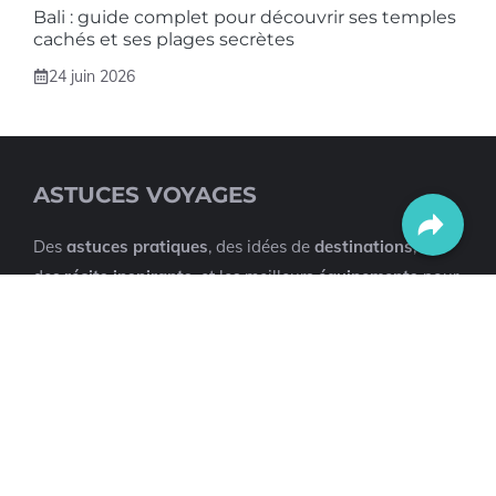
Bali : guide complet pour découvrir ses temples
cachés et ses plages secrètes
24 juin 2026
ASTUCES VOYAGES
Des
astuces pratiques
, des idées de
destinations
,
des
récits inspirants
, et les meilleurs
équipements
pour
simplifier vos vacances. Du sac de randonnée au
bagage cabine en passant par les meilleurs batteries
externes. Tout ce qu’il faut pour préparer, vivre et
savourer vos voyages en toute sérénité !
CATEGORIES