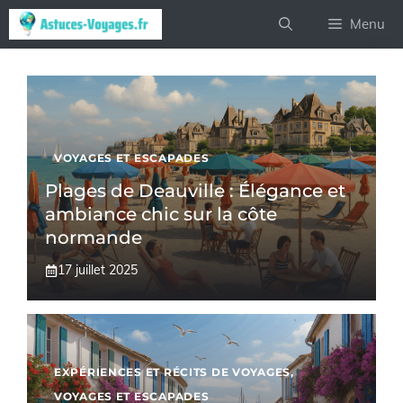
Aller
Menu
au
contenu
VOYAGES ET ESCAPADES
Plages de Deauville : Élégance et
ambiance chic sur la côte
normande
17 juillet 2025
EXPÉRIENCES ET RÉCITS DE VOYAGES
,
VOYAGES ET ESCAPADES