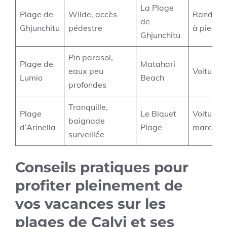
La Plage
Plage de
Wilde, accès
Randonn
de
Ghjunchitu
pédestre
à pied
Ghjunchitu
Pin parasol,
Plage de
Matahari
eaux peu
Voiture
Lumio
Beach
profondes
Tranquille,
Plage
Le Biquet
Voiture o
baignade
d’Arinella
Plage
marche
surveillée
Conseils pratiques pour
profiter pleinement de
vos vacances sur les
plages de Calvi et ses