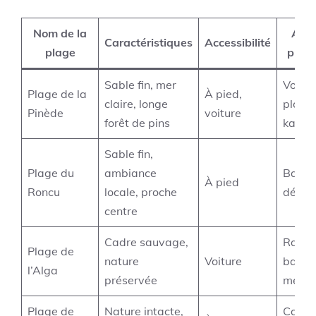
Nom de la
Acti
Caractéristiques
Accessibilité
plage
prop
Sable fin, mer
Voile,
Plage de la
À pied,
claire, longe
plong
Pinède
voiture
forêt de pins
kayak
Sable fin,
Plage du
ambiance
Baign
À pied
Roncu
locale, proche
déten
centre
Cadre sauvage,
Rando
Plage de
nature
Voiture
bains
l’Alga
préservée
mer
Plage de
Nature intacte,
Calme