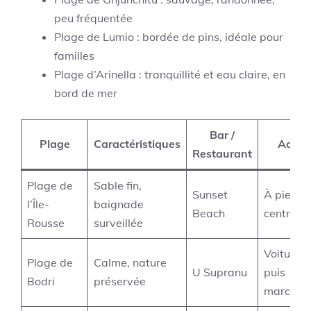
peu fréquentée
Plage de Lumio : bordée de pins, idéale pour
familles
Plage d’Arinella : tranquillité et eau claire, en
bord de mer
Bar /
Plage
Caractéristiques
Accès
Restaurant
Plage de
Sable fin,
Sunset
À pied d
l’Île-
baignade
Beach
centre-vi
Rousse
surveillée
Voiture
Plage de
Calme, nature
U Supranu
puis
Bodri
préservée
marche