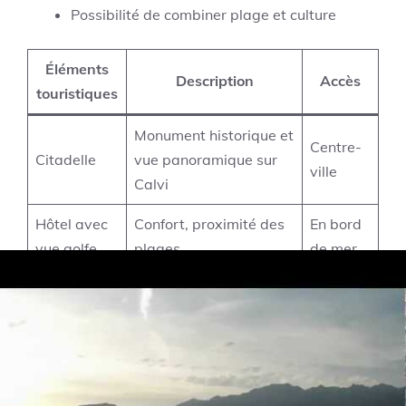
Possibilité de combiner plage et culture
Éléments
Description
Accès
touristiques
Monument historique et
Centre-
Citadelle
vue panoramique sur
ville
Calvi
Hôtel avec
Confort, proximité des
En bord
vue golfe
plages
de mer
Centre-
Restaurants
Produits corses,
ville et
locaux
spécialités régionales
port
Domaines
Dégustation vins
Balagne,
viticoles
Corses
voiture