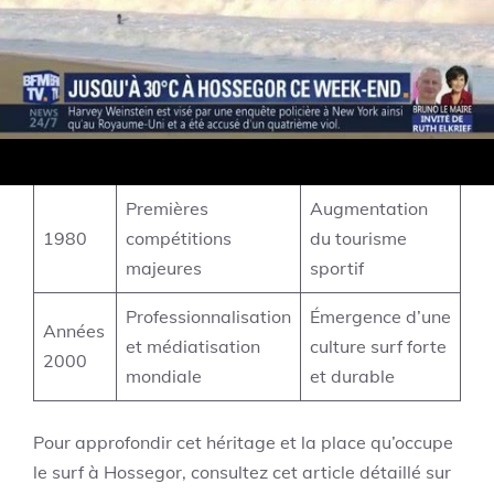
et internationalement.
Période
Événement clé
Impact local
Arrivée des
Naissance du
1950
premières planches
surf local
Premières
Augmentation
1980
compétitions
du tourisme
majeures
sportif
Professionnalisation
Émergence d’une
Années
et médiatisation
culture surf forte
2000
mondiale
et durable
Pour approfondir cet héritage et la place qu’occupe
le surf à Hossegor, consultez cet article détaillé sur