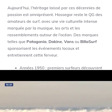
Aujourd’hui, l’héritage laissé par ces décennies de
passion est omniprésent. Hossegor reste le QG des
amateurs de surf, avec une vie culturelle intense
marquée par la musique, les arts et les
rassemblements autour de l’océan. Des marques
telles que
Patagonia
,
Dakine
,
Vans
ou
BillaSurf
sponsorisent les événements locaux et
entretiennent cette ferveur.
Années 1950 : premiers surfeurs découvrent
Hossegor.
Années 1980 : professionnalisation et
festivalisation du surf.
De nos jours : culture de la glisse intégrée au
mode de vie.
Grandes marques surf présentes localement