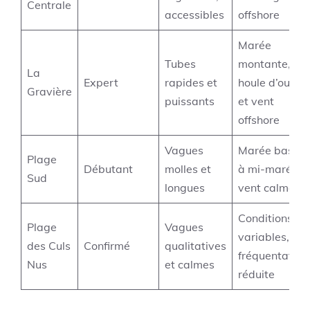
Centrale
accessibles
offshore
Marée
Tubes
montante,
La
Expert
rapides et
houle d’ouest
Gravière
puissants
et vent
offshore
Vagues
Marée basse
Plage
Débutant
molles et
à mi-marée,
Sud
longues
vent calme
Conditions
Plage
Vagues
variables,
des Culs
Confirmé
qualitatives
fréquentation
Nus
et calmes
réduite