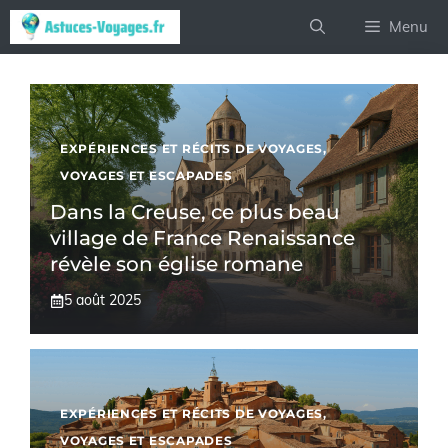
Aller
Menu
au
contenu
EXPÉRIENCES ET RÉCITS DE VOYAGES
,
VOYAGES ET ESCAPADES
Dans la Creuse, ce plus beau
village de France Renaissance
révèle son église romane
5 août 2025
EXPÉRIENCES ET RÉCITS DE VOYAGES
,
VOYAGES ET ESCAPADES