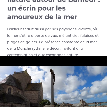
un écrin pour les
amoureux de la mer
Barfleur séduit aussi par ses paysages vivants, où
la mer s’étire à perte de vue, mêlant ciel, falaises et
plages de galets. La présence constante de la mer
de la Manche rythme le décor, invitant à la
contemplation et aux escapades nature.
Le littoral est parsemé de sentiers de randonnée qui
permettent de découvrir des panoramas
exceptionnels. Chaque détour révèle un spectacle
marin différent, autour des criques sauvages ou des
havres paisibles propices à l’observation des
oiseaux. Ce véritable sanctuaire naturel mérite une
attention particulière, avec des zones protégées qui