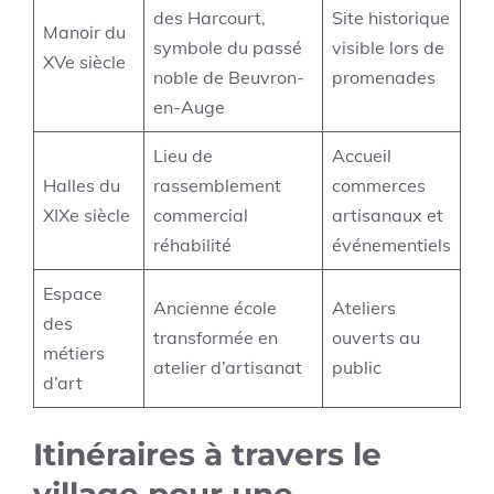
des Harcourt,
Site historique
Manoir du
symbole du passé
visible lors de
XVe siècle
noble de Beuvron-
promenades
en-Auge
Lieu de
Accueil
Halles du
rassemblement
commerces
XIXe siècle
commercial
artisanaux et
réhabilité
événementiels
Espace
Ancienne école
Ateliers
des
transformée en
ouverts au
métiers
atelier d’artisanat
public
d’art
Itinéraires à travers le
village pour une