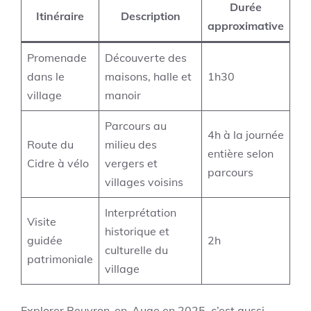
Durée
Itinéraire
Description
approximative
Promenade
Découverte des
dans le
maisons, halle et
1h30
village
manoir
Parcours au
4h à la journée
Route du
milieu des
entière selon
Cidre à vélo
vergers et
parcours
villages voisins
Interprétation
Visite
historique et
guidée
2h
culturelle du
patrimoniale
village
Explorer Beuvron-en-Auge en 2025, c’est aussi