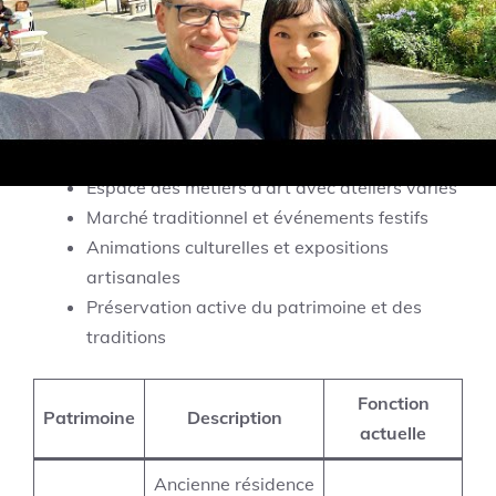
expositions artisanales. C’est une invitation
permanente à renouer avec un art de vivre simple,
respectueux de l’histoire et des valeurs qui ont
forgé la Normandie.
Manoir et monuments historiques classés
Espace des métiers d’art avec ateliers variés
Marché traditionnel et événements festifs
Animations culturelles et expositions
artisanales
Préservation active du patrimoine et des
traditions
Fonction
Patrimoine
Description
actuelle
Ancienne résidence