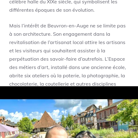
célèbre halle du XIXe siècle, qui symbolisent les
différentes époques de son évolution.
Mais l’intérêt de Beuvron-en-Auge ne se limite pas
à son architecture. Son engagement dans la
revitalisation de l’artisanat local attire les artisans
et les visiteurs qui souhaitent assister à la
perpétuation des savoir-faire d’autrefois. L’Espace
des métiers d’art, installé dans une ancienne école,
abrite six ateliers où la poterie, la photographie, la
chocolaterie, la coutellerie et autres disciplines
prennent vie, contribuant au rayonnement culturel
du village.
Dans cette identité forte se mêle aussi une
multitude de manifestations et événements qui
animent la vie locale, du marché traditionnel aux