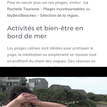
Pour en savoir plus sur ces plages, visitez :
La
Rochelle Tourisme – Plages incontournables
ou
MyBestBeaches – Sélection de la région
.
Activités et bien-être en
bord de mer
Les plages calmes sont idéales pour pratiquer le
yoga, la méditation ou simplement se reposer tout
en profitant du chant des vagues. Des séances en
petits groupes y sont régulièrement organisées,
souvent au matin, quand le soleil est encore doux.
Par ailleurs, la voile et le kayak sont
particulièrement prisés à Chef de Baie. Les sports
nautiques ici se combinent avec des ateliers
d’écologie marine, souvent soutenus par les