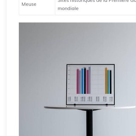
Sites historiques de la Première G
Meuse
mondiale