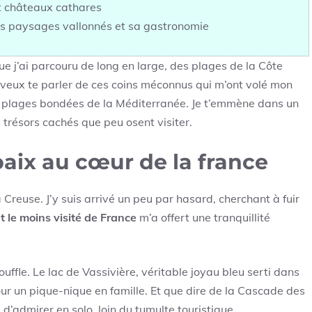
 châteaux cathares
s paysages vallonnés et sa gastronomie
e j’ai parcouru de long en large, des plages de la Côte
 veux te parler de ces coins méconnus qui m’ont volé mon
es plages bondées de la Méditerranée. Je t’emmène dans un
 trésors cachés que peu osent visiter.
paix au cœur de la france
reuse. J’y suis arrivé un peu par hasard, cherchant à fuir
 le moins visité de France
m’a offert une tranquillité
ouffle. Le lac de Vassivière, véritable joyau bleu serti dans
ur un pique-nique en famille. Et que dire de la Cascade des
 d’admirer en solo, loin du tumulte touristique.