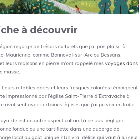
iche à découvrir
gion regorge de trésors culturels que j’ai pris plaisir à
Haute-Maurienne, comme Bonneval-sur-Arc ou Bessans,
s et leurs maisons en pierre m’ont rappelé mes
voyages dans
 de masse.
. Leurs retables dorés et leurs fresques colorées témoignent
 été impressionné par l’église Saint-Pierre d’Extravache à
 rivalisent avec certaines églises que j’ai pu voir en
Italie
.
arde est un autre aspect culturel à ne pas négliger.
 bonne fondue ou une tartiflette dans une auberge de
ge local au goût unique ? Un vrai délice qui vaut à lui seul