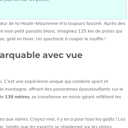
 cœur de la Haute-Maurienne m’a toujours fasciné. Après des
ouvé mon petit paradis blanc. Imaginez 125 km de pistes qui
e, gelé en hiver. Un spectacle à couper le souffle !
arquable avec vue
ski. C’est une expérience unique qui combine sport et
de la montagne, offrant des panoramas époustouflants sur le
 de
138 mètres
, se transforme en miroir géant reflétant les
tes aux noires. Croyez-moi, il y en a pour tous les goûts ! Les
, tandis que les experts se régaleront sur les pistes