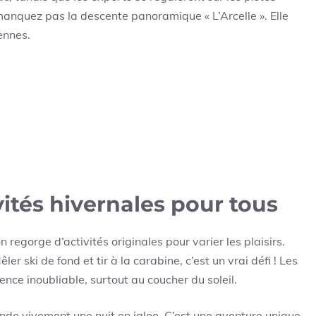
 manquez pas la descente panoramique « L’Arcelle ». Elle
iennes.
vités hivernales pour tous
 regorge d’activités originales pour varier les plaisirs.
ler ski de fond et tir à la carabine, c’est un vrai défi ! Les
nce inoubliable, surtout au coucher du soleil.
nde vivement une nuit en igloo. C’est une aventure unique