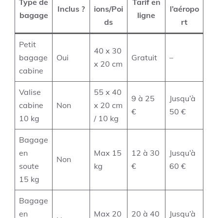
Type de
Tarif en
Inclus ?
ions/Poi
l’aéropo
bagage
ligne
ds
rt
Petit
40 x 30
bagage
Oui
Gratuit
–
x 20 cm
cabine
Valise
55 x 40
9 à 25
Jusqu’à
cabine
Non
x 20 cm
€
50 €
10 kg
/ 10 kg
Bagage
en
Max 15
12 à 30
Jusqu’à
Non
soute
kg
€
60 €
15 kg
Bagage
en
Max 20
20 à 40
Jusqu’à