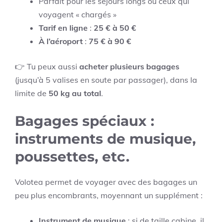
Parfait pour les séjours longs ou ceux qui
voyagent « chargés »
Tarif en ligne
:
25 € à 50 €
À l’aéroport
:
75 € à 90 €
👉 Tu peux aussi
acheter plusieurs bagages
(jusqu’à 5 valises en soute par passager), dans la
limite de
50 kg au total
.
Bagages spéciaux :
instruments de musique,
poussettes, etc.
Volotea permet de voyager avec des bagages un
peu plus encombrants, moyennant un supplément :
Instrument de musique
: si de taille cabine, il