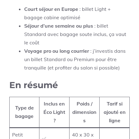
Court séjour en Europe
: billet Light +
bagage cabine optimisé
Séjour d’une semaine ou plus
: billet
Standard avec bagage soute inclus, ça vaut
le coût
Voyage pro ou long courrier
: j’investis dans
un billet Standard ou Premium pour être
tranquille (et profiter du salon si possible)
En résumé
Inclus en
Poids /
Tarif si
Type de
Éco Light
dimension
ajouté en
bagage
?
s
ligne
Petit
40 x 30 x
✅
–