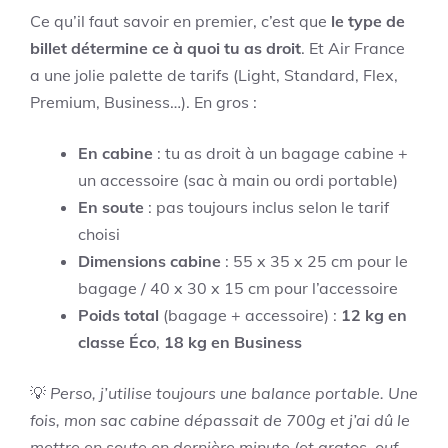
Ce qu’il faut savoir en premier, c’est que
le type de
billet détermine ce à quoi tu as droit
. Et Air France
a une jolie palette de tarifs (Light, Standard, Flex,
Premium, Business…). En gros :
En cabine
: tu as droit à un bagage cabine +
un accessoire (sac à main ou ordi portable)
En soute
: pas toujours inclus selon le tarif
choisi
Dimensions cabine
: 55 x 35 x 25 cm pour le
bagage / 40 x 30 x 15 cm pour l’accessoire
Poids total
(bagage + accessoire) :
12 kg en
classe Éco
,
18 kg en Business
💡
Perso, j’utilise toujours une balance portable. Une
fois, mon sac cabine dépassait de 700g et j’ai dû le
mettre en soute en dernière minute (et gratos, ouf…