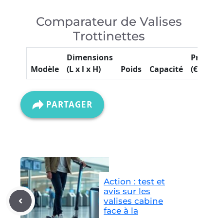
Comparateur de Valises
Trottinettes
Dimensions
Prix
Modèle
(L x l x H)
Poids
Capacité
(€)
É
PARTAGER
Action : test et
avis sur les
valises cabine
face à la