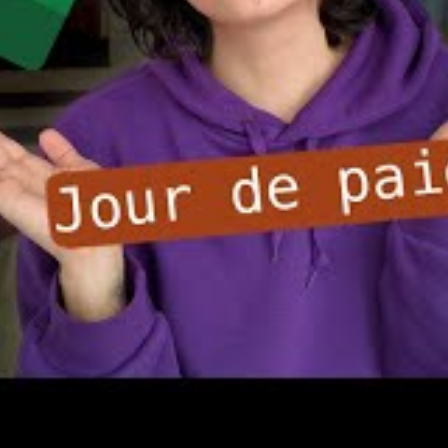
omptez voyager cette année
 entre transport, hébergement, nourriture, activités
e aux imprévus
rifiez que le montant que vous souhaitez épargner n’impacte
 consultez les plateformes comme
Nōmadian
qui offrent des
get.
à fort rapport qualité-prix
ble sur votre budget. Certaines régions offrent des
ille trop bien garni. Par exemple, des destinations comme
rties du
Maghreb
se distinguent par leur coût de la vie
40 €. Idéale pour les temples, plages et street-food.
che en architecture, culture et thermes.