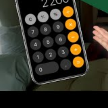
Durée du séjour :
déterminez combien vous c
Postes de dépense :
répartissez votre budget
Fonds d’urgence :
prévoyez de quoi faire fac
Pour que votre projet de voyage soit réalisable, vé
pas vos charges fixes mensuelles. Par conséquent,
conseils sur la gestion et l’optimisation de votre bud
Choisir des destinations 
Le choix de votre destination a un impact considéra
expériences mémorables sans nécessiter un portefeu
l’
Asie du Sud-Est
, l’
Europe de l’Est
, et certaines pa
abordable. Voici quelques exemples :
Asie du Sud-Est :
Coût quotidien moyen de 25-
Europe de l’Est :
Coût quotidien de 30-50 €. Ri