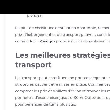
Maghreb :
Coût quotidien de 20-35 €. Parfait
Amérique Centrale :
Coût quotidien de 35-55 
plongée.
En plus de choisir une destination abordable, reche
prix d’hébergement et de transport peuvent consid
comme
Altaï Voyages
proposent des conseils sur le
Les meilleures stratégie
transport
Le transport peut constituer une part conséquente d
stratégies peuvent être mises en place. Commence
comparer les prix des billets d’avion et trouver les 
permettre d’économiser jusqu’à 30 %. Optez pour de
pour bénéficier de tarifs plus bas.