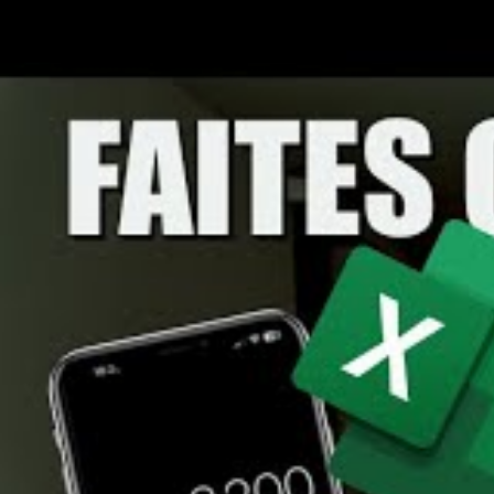
Établir un budget voyage
Avant de partir à l’aventure, la première étape cons
pas seulement la somme que vous êtes prêt à dépens
argent pour profiter au maximum de votre séjour. L
servir de guide. Par exemple, si vous gagnez 2 000
votre budget voyage mensuel. Ce montant vous aider
Les étapes pour établir votre budget sont simples.
appliquez le pourcentage que vous souhaitez utilise
durée de votre séjour pour obtenir votre budget quo
d’urgence, représentant environ 15 % de votre budge
sur les dépenses essentielles.
Revenus nets mensuels :
choisissez un pourc