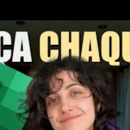
 réaliste
iste à établir un budget voyage réaliste. Cela ne concerne
er, mais également la manière dont vous allez utiliser cet
a règle des 5 à 10 % de vos revenus nets mensuels peut
 € par mois, vous pouvez consacrer entre 100 € et 200 € à
a à planifier des vacances sans pression financière.
 Commencez par calculer vos revenus nets mensuels, puis
r pour vos voyages. Ensuite, divisez ce montant par la
tidien. Il est également important de prévoir un fonds
t total, afin de faire face aux imprévus sans avoir à rogner
entage à investir dans le voyage