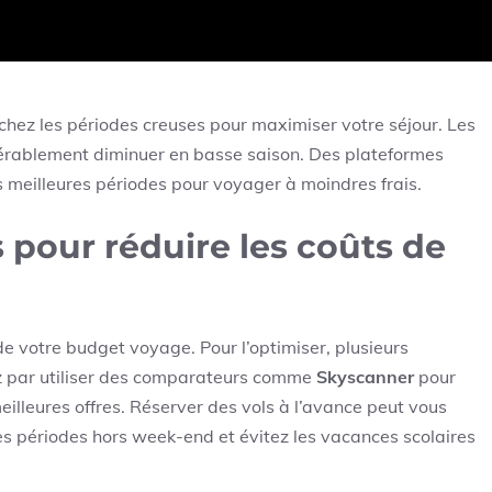
 pour explorer déserts et médinas.
€. À ne pas manquer pour ses volcans et activités de
rchez les périodes creuses pour maximiser votre séjour. Les
érablement diminuer en basse saison. Des plateformes
s meilleures périodes pour voyager à moindres frais.
s pour réduire les coûts de
e votre budget voyage. Pour l’optimiser, plusieurs
z par utiliser des comparateurs comme
Skyscanner
pour
meilleures offres. Réserver des vols à l’avance peut vous
s périodes hors week-end et évitez les vacances scolaires