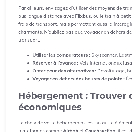
Par ailleurs, envisagez d’utiliser des moyens de tr
bus longue distance avec
Flixbus
, ou le train à peti
frais de transport, mais permettent aussi d’interag
charmants. N’oubliez pas que voyager en dehors de
transport.
Utiliser les comparateurs :
Skyscanner, Lastm
Réserver à l’avance :
Vols internationaux jus
Opter pour des alternatives :
Covoiturage, bus
Voyager en dehors des heures de pointe :
Éco
Hébergement : Trouver d
économiques
Le choix de votre hébergement est un autre élément
plateformes comme
Airbnb
et
Couchsurfing
, il es