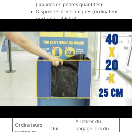
(liquides en petites quantités)
Dispositifs électroniques (ordinateur
portable, tablette)
À éviter :
Liquides supérieurs à 100 ml
Objets coupants (ciseaux,
couteaux)
Outils lourds
Liquides supérieurs à 100 ml
Objets coupants (ciseaux, couteaux)
Outils lourds
Objet
Autorisé
Remarque
Max 100 ml par
Liquides
Oui
flacon
À retirer du
Ordinateurs
Oui
bagage lors du