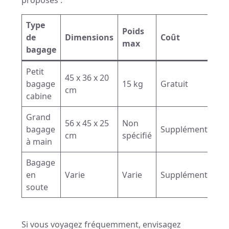
proposés :
Type
Poids
de
Dimensions
Coût
max
bagage
Petit
45 x 36 x 20
bagage
15 kg
Gratuit
cm
cabine
Grand
56 x 45 x 25
Non
bagage
Supplément
cm
spécifié
à main
Bagage
en
Varie
Varie
Supplément
soute
Si vous voyagez fréquemment, envisagez