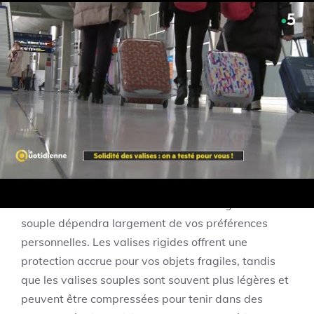
Valise Souple
30
2.0
24.99
Bleu
Valise Rigide
35
3.0
29.99
Grise
Comparaison des
matériaux de fabrication
Le choix entre une valise en matériau rigide et
souple dépendra largement de vos préférences
personnelles. Les valises rigides offrent une
protection accrue pour vos objets fragiles, tandis
que les valises souples sont souvent plus légères et
peuvent être compressées pour tenir dans des