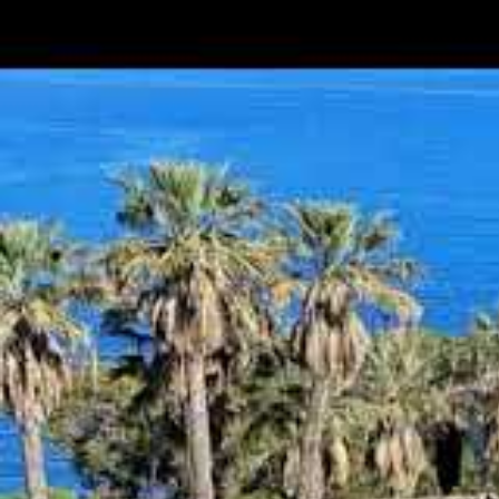
Plages privées à Cannes :
gastronomie et hôtelle
Outre les plages publiques, Cannes se distingue par
écrins de luxe où confort et services personnalisé
actuellement 33 qui jalonnent le front de mer, entre
prestations exclusives allant de la location de tra
passant par des bars en terrasses offrant des cockta
Les plages privées des hôtels prestigieux comme le C
de l’hospitalité haut de gamme à la française. Ces 
détente, garantissant à leurs visiteurs un service i
ces lieux, c’est aussi s’immerger dans une atmosphèr
des sens, du mobilier aux cartes culinaires élaborée