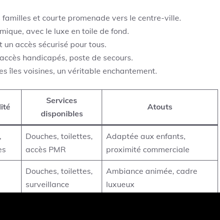
s familles et courte promenade vers le centre-ville.
mique, avec le luxe en toile de fond.
t un accès sécurisé pour tous.
, accès handicapés, poste de secours.
es îles voisines, un véritable enchantement.
Services
ité
Atouts
disponibles
,
Douches, toilettes,
Adaptée aux enfants,
ès
accès PMR
proximité commerciale
Douches, toilettes,
Ambiance animée, cadre
surveillance
luxueux
e la
Poste secours,
Adaptée familles, vue sur Îles
surveillance
de Lérins