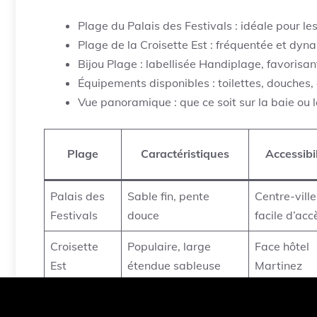
Plage du Palais des Festivals : idéale pour le
Plage de la Croisette Est : fréquentée et dyna
Bijou Plage : labellisée Handiplage, favorisan
Équipements disponibles : toilettes, douches
Vue panoramique : que ce soit sur la baie ou l
Plage
Caractéristiques
Accessibil
Palais des
Sable fin, pente
Centre-ville
Festivals
douce
facile d’acc
Croisette
Populaire, large
Face hôtel
Est
étendue sableuse
Martinez
Label Handiplage,
Extrémité d
Bijou Plage
pente douce
Croisette