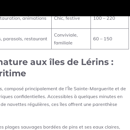
stauration, animations
Chic, festive
100 – 220
Conviviale,
, parasols, restaurant
60 – 150
familiale
ture aux îles de Lérins :
ritime
ns, composé principalement de l’Île Sainte-Marguerite et de
 criques confidentielles. Accessibles à quelques minutes en
de navettes régulières, ces îles offrent une parenthèse
ses plages sauvages bordées de pins et ses eaux claires,