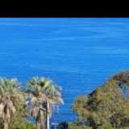
 l’alliance du luxe,
rie haut de gamme
 un impressionnant choix de plages privées, véritables
s s’enchaînent pour un moment d’exception. On en dénombre
 la Croisette et ses alentours. Chacune propose des
nsats et parasols à des restaurants gastronomiques, en
ils face à la mer.
arlton et l’hôtel Martinez sont les plus iconiques, symboles
établissements mêlent avec raffinement la mode et la
rréprochable dans un cadre raffiné. Réserver un transat dans
e où chaque détail est pensé pour le bien-être et le plaisir
s avec soin.