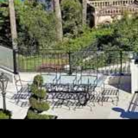
Que vous veniez pour un déjeuner ensoleillé, un apér
discret des vagues, les plages privées de Cannes in
diversité des lieux permet de choisir selon ses envi
culturelles ou soirées festives. Les prix varient en 
offrant une vaste gamme d’expériences à la carte.
Nombre de plages privées : 33
Services : restauration, bars, location matéri
Leaders : hôtels Carlton, Martinez
Ambiances possibles : intimiste, festive, fami
Tarifs : variables en fonction de la réputation
Plage privée
Hôtel associé
Prestati
Restaurant gast
Plage Carlton
Le Carlton