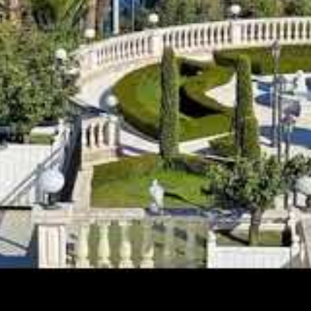
itif chic ou un après-midi de farniente bercé par le son
carnent le luxe balnéaire dans toute sa splendeur. La
es : ambiance animée, intimité préservée, animations
fonction de la renommée, mais aussi des prestations incluses,
el balnéaire, pontons privés
liale, romantique
 et prestations
Prix moyen
ons principales
Ambiance
(€/jour)
ronomique, location
Luxe, élégance
120 – 250