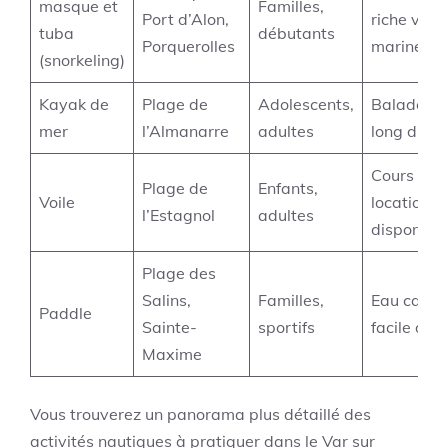
masque et
Familles,
Port d’Alon,
riche vie
tuba
débutants
Porquerolles
marine
(snorkeling)
Kayak de
Plage de
Adolescents,
Balades l
mer
l’Almanarre
adultes
long du lit
Cours et
Plage de
Enfants,
Voile
locations
l’Estagnol
adultes
disponibl
Plage des
Salins,
Familles,
Eau calme
Paddle
Sainte-
sportifs
facile d’a
Maxime
Vous trouverez un panorama plus détaillé des
activités nautiques à pratiquer dans le Var sur