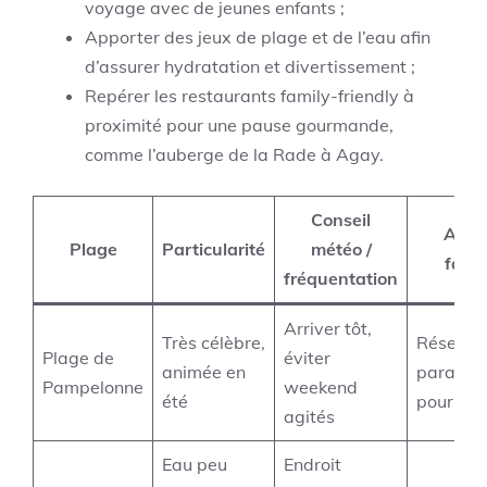
voyage avec de jeunes enfants ;
Apporter des jeux de plage et de l’eau afin
d’assurer hydratation et divertissement ;
Repérer les restaurants family-friendly à
proximité pour une pause gourmande,
comme l’auberge de la Rade à Agay.
Conseil
Astu
Plage
Particularité
météo /
famil
fréquentation
Arriver tôt,
Très célèbre,
Réserve
Plage de
éviter
animée en
parasols
Pampelonne
weekend
été
pour l’o
agités
Eau peu
Endroit