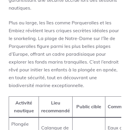
garantissant une sécurité accrue lors des sessions
nautiques.
Plus au large, les îles comme Porquerolles et les
Embiez révèlent leurs criques secrètes idéales pour
le snorkeling. La plage de Notre-Dame sur l’île de
Porquerolles figure parmi les plus belles plages
d’Europe, offrant un cadre paradisiaque pour
explorer les fonds marins tranquilles. C’est l’endroit
rêvé pour initier les enfants à la plongée en apnée,
en toute sécurité, tout en découvrant une
biodiversité marine exceptionnelle.
Activité
Lieu
Public cible
Commenta
nautique
recommandé
Plongée
Calanque de
Eaux clair