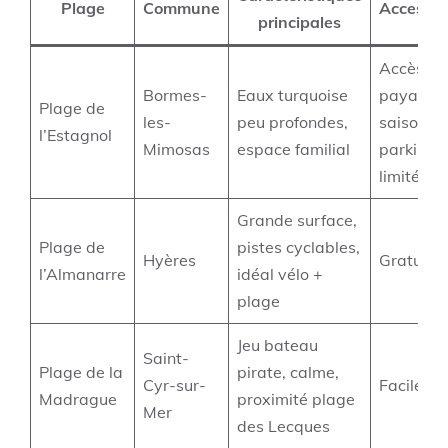
Plage
Commune
Accessibi
principales
Accès
Bormes-
Eaux turquoise
payant e
Plage de
les-
peu profondes,
saison,
l’Estagnol
Mimosas
espace familial
parking
limité
Grande surface,
Plage de
pistes cyclables,
Hyères
Gratuit
l’Almanarre
idéal vélo +
plage
Jeu bateau
Saint-
Plage de la
pirate, calme,
Cyr-sur-
Facile
Madrague
proximité plage
Mer
des Lecques