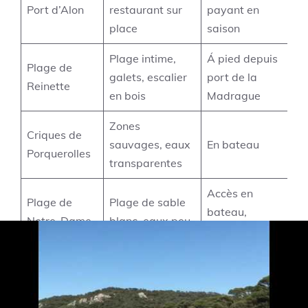
Port d’Alon
restaurant sur
payant en
p
place
saison
Plage intime,
Á pied depuis
P
Plage de
galets, escalier
port de la
d
Reinette
en bois
Madrague
m
Zones
Criques de
N
sauvages, eaux
En bateau
Porquerolles
p
transparentes
Accès en
Plage de
Plage de sable
É
bateau,
Notre-Dame
blanc, eaux peu
t
stationnements
(Porquerolles)
profondes
d
sur l’île
Pour approfondir votre découverte des trésors