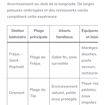
divertissement au-delà de la baignade. De larges
pelouses ombragées et des restaurants variés
complètent cette expérience.
Station
Plage
Atouts
Équipements
balnéaire
principale
familiaux
et loisirs
Manèges,
Fréjus –
douches,
Plage de
Sable fin, zone
Saint-
poste
Fréjus
surveillée
Raphaël
secours,
restaurants
Pique-nique,
Environnement
Plage du
pédalos,
Dramont
naturel, petite
Tiki
eaux
anse protégée
limpides