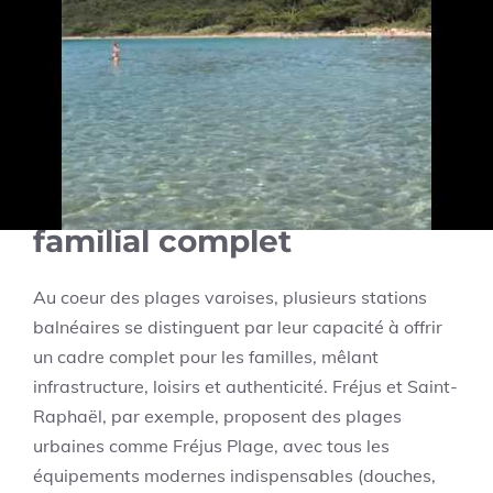
cachés du Var,
cette ressource
offre une exploration
complète et illustrée des calanques exceptionnelles
du territoire.
Les stations balnéaires du
Var : entre tradition et
modernité pour un séjour
familial complet
Au coeur des plages varoises, plusieurs stations
balnéaires se distinguent par leur capacité à offrir
un cadre complet pour les familles, mêlant
infrastructure, loisirs et authenticité. Fréjus et Saint-
Raphaël, par exemple, proposent des plages
urbaines comme Fréjus Plage, avec tous les
équipements modernes indispensables (douches,