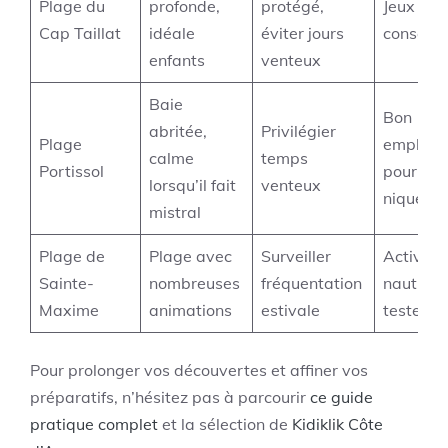
Plage du
profonde,
protégé,
Jeux de 
Cap Taillat
idéale
éviter jours
conseillé
enfants
venteux
Baie
Bon
abritée,
Privilégier
Plage
emplace
calme
temps
Portissol
pour piq
lorsqu’il fait
venteux
nique
mistral
Plage de
Plage avec
Surveiller
Activité
Sainte-
nombreuses
fréquentation
nautique
Maxime
animations
estivale
tester
Pour prolonger vos découvertes et affiner vos
préparatifs, n’hésitez pas à parcourir
ce guide
pratique complet
et la sélection de
Kidiklik Côte