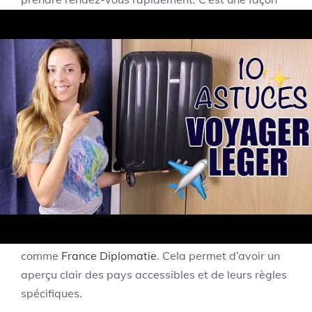
efficace de contribuer à la lutte contre la COVID-19.
Choisir sa destination :
pays ouverts et
restrictions en vigueur
Le choix de votre destination peut avoir un impact
significatif sur la qualité de votre voyage. En 2025,
de nombreux pays ont mis en place des restrictions
pour garantir la sécurité sanitaire de leurs visiteurs.
Avant de partir, il est crucial de consulter les
alertes voyageurs sur des plateformes officielles
comme
France Diplomatie
. Cela permet d’avoir un
aperçu clair des pays accessibles et de leurs règles
spécifiques.