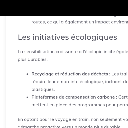
contribuant à rendre ce moyen de transport e
Favoriser la réduction des embouteillages
: E
routes, ce qui a également un impact environn
Les initiatives écologiques
La sensibilisation croissante à l’écologie incite ég
plus durables.
Recyclage et réduction des déchets
: Les tra
réduire leur empreinte écologique, incluant de
plastiques.
Plateformes de compensation carbone
: Cer
mettent en place des programmes pour perme
En optant pour le voyage en train, non seulement vo
démarche proactive vers un monde plus durable.