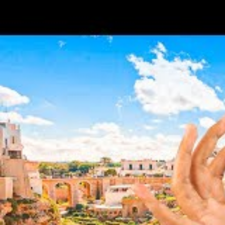
Souplesse de bagages
: Au train, vous béné
vos bagages. Dans la plupart des cas, il n’y 
tant qu’elles rentrent dans les espaces dédiés
Accès au Wi-Fi
: De nombreux trains modern
une connexion Wi-Fi à bord, vous permettant d
Valorisation de l’expérience
Voyager en train évoque également une expérience i
paysages.
Découverte du patrimoine
: Des lignes comm
offrent un panorama spectaculaire sur des sit
voyage.
Rencontres improbables
: Dans un train, vou
peuvent enrichir votre propre expérience. Que
ou des interactions plus profondes dans des s