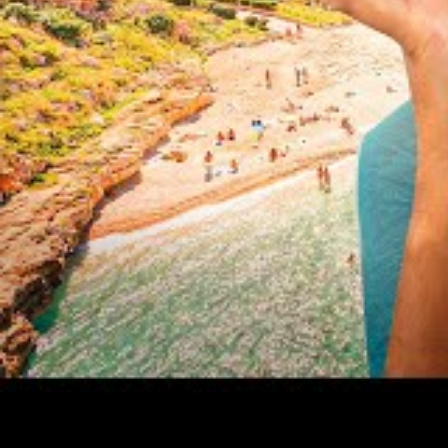
unique.
Choisir le train est donc bien plus qu’une question
de vous reconnecter avec le monde qui vous entoure
Voyager en train : écon
Dans un contexte où la prise de conscience environn
transport se positionne comme une décision responsa
abordables pour parcourir de longues distances, et
Une empreinte carbone rédu
Le train émet en moyenne
80 fois moins de CO2
par
l’impact positif que vos choix de transport peuvent 
Énergie renouvelable
: De nombreuses lignes 