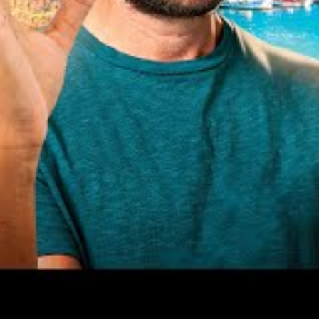
 économique ; c’est une manière de voyager qui vous permet
 et d’apprécier chaque instant de votre déplacement.
omique et écologique
ementale s’intensifie, choisir le train comme mode de
ble. Économiquement, le train reste l’un des choix les plus
 écologiquement, c’est un des moyens les moins polluants.
ite
 passager comparé à l’avion. Cette information souligne
avoir sur l’environnement.
de train utilisent des sources d’énergie renouvelables,