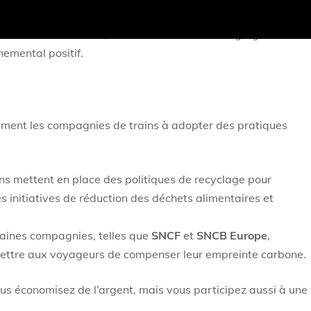
ncore plus respectueux de l’environnement.
n choisissant le train, vous contribuez à désengorger les
emental positif.
alement les compagnies de trains à adopter des pratiques
ins mettent en place des politiques de recyclage pour
s initiatives de réduction des déchets alimentaires et
taines compagnies, telles que
SNCF
et
SNCB Europe
,
ttre aux voyageurs de compenser leur empreinte carbone.
us économisez de l’argent, mais vous participez aussi à une