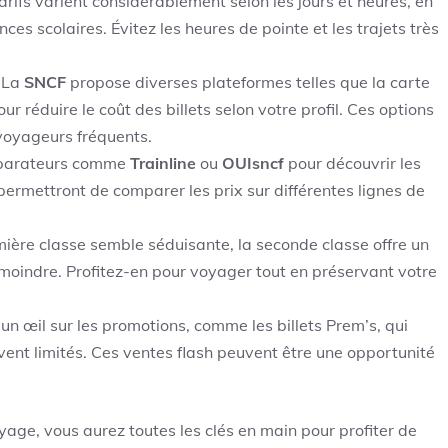
tarifs varient considérablement selon les jours et heures, en
es scolaires. Évitez les heures de pointe et les trajets très
 La
SNCF
propose diverses plateformes telles que la carte
r réduire le coût des billets selon votre profil. Ces options
 voyageurs fréquents.
mparateurs comme
Trainline
ou
OUIsncf
pour découvrir les
 permettront de comparer les prix sur différentes lignes de
mière classe semble séduisante, la seconde classe offre un
n moindre. Profitez-en pour voyager tout en préservant votre
un œil sur les promotions, comme les billets Prem’s, qui
ouvent limités. Ces ventes flash peuvent être une opportunité
yage, vous aurez toutes les clés en main pour profiter de