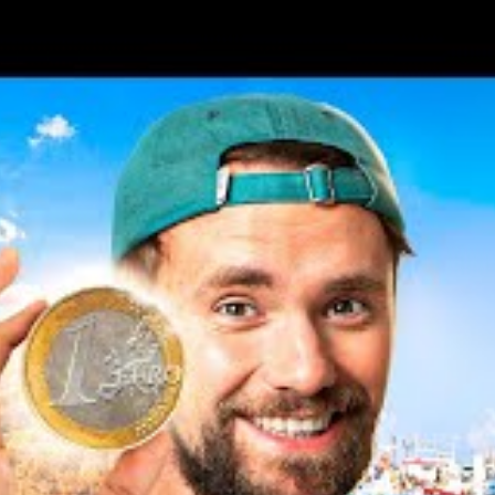
ficiez généralement d’une plus grande souplesse concernant
a pas de frais supplémentaires pour transporter vos valises,
.
es, tels que ceux de la gamme
TGV INOUI
ou
Ouigo
, offrent
e travailler ou de rester connecté en toute tranquillité.
 de voyage
mmersive, permettant de découvrir différentes régions et
e le
Train des Merveilles
ou la
Ligne des Cévennes
vous
es emblématiques de France, renforçant l’attrait de votre
s serez souvent entouré de voyageurs dont les histoires
 ce soit une discussion informelle avec votre voisin de siège
ituations partagées, le train favorise une ambiance sociale