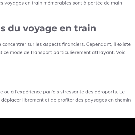
Des voyages en train mémorables sont à portée de main
s du voyage en train
e concentrer sur les aspects financiers. Cependant, il existe
 ce mode de transport particulièrement attrayant. Voici
e ou à l’expérience parfois stressante des aéroports. Le
 se déplacer librement et de profiter des paysages en chemin
 contrôles de sécurité stricts des aéroports, vous n’avez
vant le départ pour embarquer.