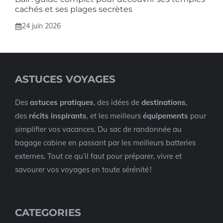
cachés et ses plages secrètes
24 juin 2026
ASTUCES VOYAGES
Des
astuces pratiques
, des idées de
destinations
,
des
récits inspirants
, et les meilleurs
équipements
pour
simplifier vos vacances. Du sac de randonnée au
bagage cabine en passant par les meilleurs batteries
externes. Tout ce qu’il faut pour préparer, vivre et
savourer vos voyages en toute sérénité !
CATEGORIES