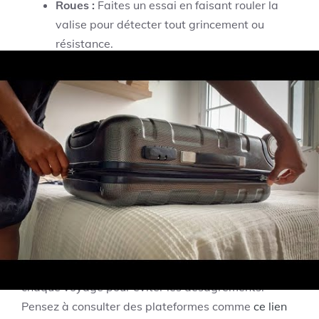
Roues :
Faites un essai en faisant rouler la
valise pour détecter tout grincement ou
résistance.
Pour s’organiser efficacement, vous pouvez établir
une check-list. Voici un exemple que vous pourriez
utiliser :
Élément à vérifier
Statut
Fermetures éclairs
Fonctionne / Bloqué
Roues
Sans bruit / Bruyante
Il est essentiel d’effectuer ces vérifications avant
chaque voyage pour éviter les désagréments.
Pensez à consulter des plateformes comme
ce lien