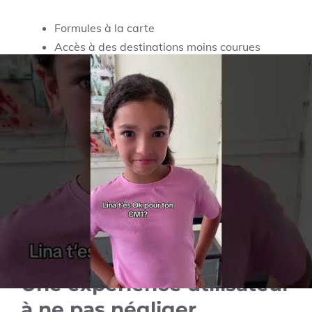
Formules à la carte
Accès à des destinations moins courues
Possibilité de réserver uniquement les vols ou
l’hébergement
Cette diversité permet aux clients de choisir
l’expérience qui correspond réellement à leurs
attentes. En fin de compte, le choix se résume à la
nature des vacances souhaitées : un voyage
organisé sans stress ou une aventure à la carte.
Les conditions et
modalités de réservation :
Une expérience utilisateur
à ne pas négliger