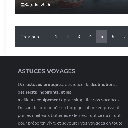
30 juillet 2025
Previous
1
2
3
4
5
6
7
ASTUCES VOYAGES
Des
astuces pratiques
, des idées de
destinations
,
des
récits inspirants
, et les
meilleurs
équipements
pour simplifier vos vacances.
Du sac de randonnée au bagage cabine en passant
par les meilleurs batteries externes. Tout ce qu’il faut
pour préparer, vivre et savourer vos voyages en toute