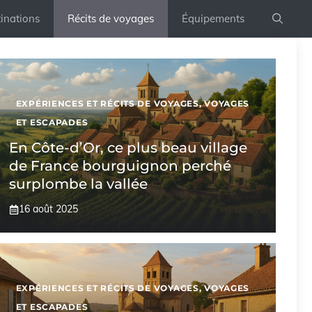
inations
Récits de voyages
Équipements
EXPÉRIENCES ET RÉCITS DE VOYAGES
,
VOYAGES
ET ESCAPADES
En Côte-d’Or, ce plus beau village
de France bourguignon perché
surplombe la vallée
16 août 2025
EXPÉRIENCES ET RÉCITS DE VOYAGES
,
VOYAGES
ET ESCAPADES