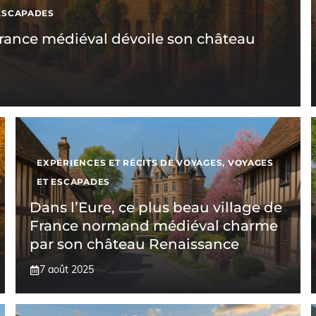
ESCAPADES
 France médiéval dévoile son château
EXPÉRIENCES ET RÉCITS DE VOYAGES
,
VOYAGES
ET ESCAPADES
Dans l’Eure, ce plus beau village de
France normand médiéval charme
par son château Renaissance
7 août 2025