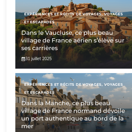
EXPÉRIENCES ET RÉCITS DE VOYAGES
,
VOYAGES
ET ESCAPADES
Dans le Vaucluse, ce plus beau
village de France aérien s’élève sur
ses carrières
31 juillet 2025
EXPÉRIENCES ET RÉCITS DE VOYAGES
,
VOYAGES
ET ESCAPADES
Dans la Manche, ce plus beau
village de France normand dévoile
un port authentique au bord de la
mer