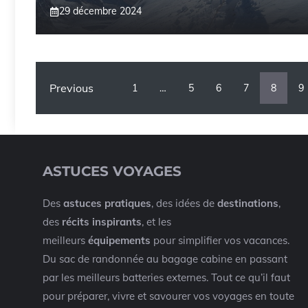
29 décembre 2024
Previous
1
…
5
6
7
8
9
ASTUCES VOYAGES
Des
astuces pratiques
, des idées de
destinations
,
des
récits inspirants
, et les
meilleurs
équipements
pour simplifier vos vacances.
Du sac de randonnée au bagage cabine en passant
par les meilleurs batteries externes. Tout ce qu’il faut
pour préparer, vivre et savourer vos voyages en toute