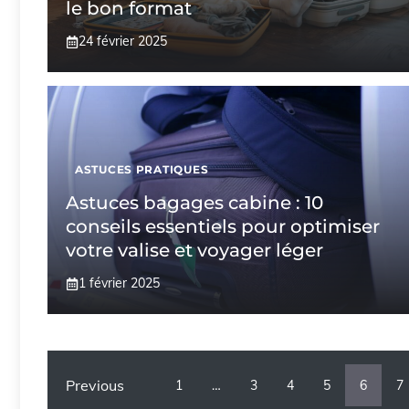
le bon format
24 février 2025
ASTUCES PRATIQUES
Astuces bagages cabine : 10
conseils essentiels pour optimiser
votre valise et voyager léger
1 février 2025
Previous
1
…
3
4
5
6
7