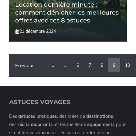
Location dernière minute :
comment dénicher les meilleures
offres avec ces 8 astuces
21 décembre 2024
Previous
1
…
6
7
8
9
10
ASTUCES VOYAGES
Des
astuces pratiques
, des idées de
destinations
,
des
récits inspirants
, et les meilleurs
équipements
pour
simplifier vos vacances. Du sac de randonnée au