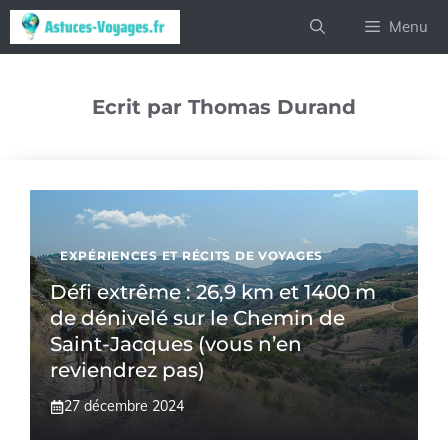
Aller
Menu
au
contenu
Ecrit par Thomas Durand
EXPÉRIENCES ET RÉCITS DE VOYAGES
Défi extrême : 26,9 km et 1400 m
de dénivelé sur le Chemin de
Saint-Jacques (vous n’en
reviendrez pas)
27 décembre 2024