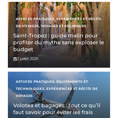
ASTUCES PRATIQUES
,
EXPÉRIENCES ET RÉCITS
DE VOYAGES
,
VOYAGES ET ESCAPADES
Saint-Tropez : guide malin pour
profiter du mythe sans exploser le
budget
2 juillet 2025
ASTUCES PRATIQUES
,
ÉQUIPEMENTS ET
TECHNOLOGIES
,
EXPÉRIENCES ET RÉCITS DE
VOYAGES
Volotea et bagages : tout ce qu’il
faut savoir pour éviter les frais