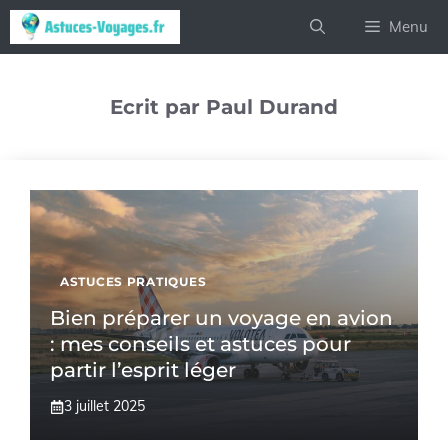
Aller
Menu
au
contenu
Ecrit par Paul Durand
ASTUCES PRATIQUES
Bien préparer un voyage en avion
: mes conseils et astuces pour
partir l’esprit léger
3 juillet 2025