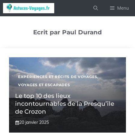
Aller
Menu
au
contenu
Ecrit par Paul Durand
EXPÉRIENCES ET RÉCITS DE VOYAGES
,
VOYAGES ET ESCAPADES
Le top 10 des lieux
incontournables de la Presqu’île
de Crozon
20 janvier 2025