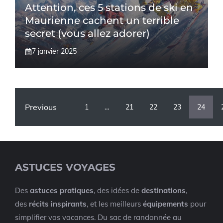
Attention, ces 5 stations de ski en
Maurienne cachent un terrible
secret (vous allez adorer)
7 janvier 2025
Previous
1
…
21
22
23
24
ASTUCES VOYAGES
Des
astuces pratiques
, des idées de
destinations
,
des
récits inspirants
, et les meilleurs
équipements
pour
simplifier vos vacances. Du sac de randonnée au