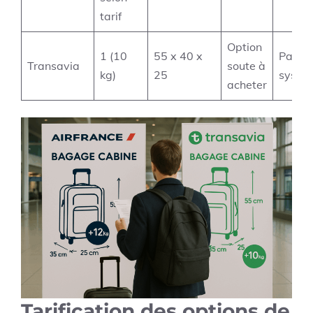
tarif
Option
1 (10
55 x 40 x
Payan
Transavia
soute à
kg)
25
systé
acheter
Tarification des options de