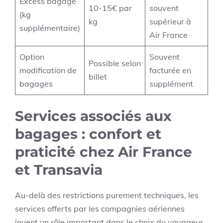
Excess bagage
10-15€ par
souvent
(kg
kg
supérieur à
supplémentaire)
Air France
Option
Souvent
Possible selon
modification de
facturée en
billet
bagages
supplément
Services associés aux
bagages : confort et
praticité chez Air France
et Transavia
Au-delà des restrictions purement techniques, les
services offerts par les compagnies aériennes
jouent un rôle important dans le choix du voyageur