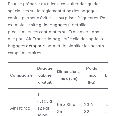
Pour se préparer au mieux, consulter des guides
spécialisés sur la réglementation des bagages
cabine permet d’éviter les surprises fréquentes. Par
exemple, le site
guidebagages.fr
détaille
précisément les contraintes sur Transavia, tandis
que pour Air France, la page officielle des options
bagages
aéroports
permet de planifier les achats
complémentaires.
Bagage
Poids
Dimensions
Compagnie
cabine
max
Bagag
max (cm)
gratuit
(kg)
1
(jusqu’à
55 x 35 x
23 à
inclus
Air France
12 kg)
25
32
selon b
selon