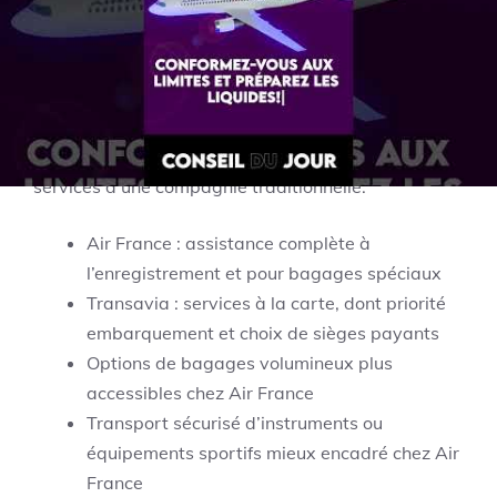
Cette modularité produit un bon compromis entre
économie et confort, pour qui peut anticiper son
voyage. Les plateformes d’avis en ligne recoupent
d’ailleurs cette constatation : la flexibilité et la
simplicité sont les mots clés associés à Transavia,
mais sans prétendre à la gamme complète des
services d’une compagnie traditionnelle.
Air France : assistance complète à
l’enregistrement et pour bagages spéciaux
Transavia : services à la carte, dont priorité
embarquement et choix de sièges payants
Options de bagages volumineux plus
accessibles chez Air France
Transport sécurisé d’instruments ou
équipements sportifs mieux encadré chez Air
France