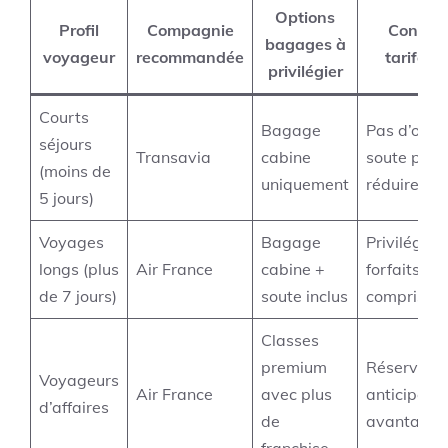
Options
Profil
Compagnie
Conseil
bagages à
voyageur
recommandée
tarifaire
privilégier
Courts
Bagage
Pas d’opti
séjours
Transavia
cabine
soute pour
(moins de
uniquement
réduire le 
5 jours)
Voyages
Bagage
Privilégier
longs (plus
Air France
cabine +
forfaits tou
de 7 jours)
soute inclus
compris
Classes
premium
Réservatio
Voyageurs
Air France
avec plus
anticipées
d’affaires
de
avantageu
franchise