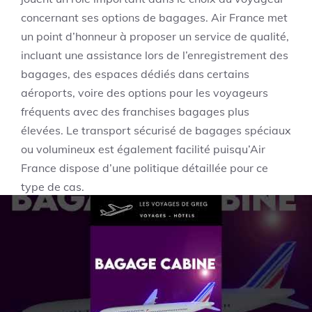
concernant ses options de bagages. Air France met
un point d’honneur à proposer un service de qualité,
incluant une assistance lors de l’enregistrement des
bagages, des espaces dédiés dans certains
aéroports, voire des options pour les voyageurs
fréquents avec des franchises bagages plus
élevées. Le transport sécurisé de bagages spéciaux
ou volumineux est également facilité puisqu’Air
France dispose d’une politique détaillée pour ce
type de cas.
Transavia, en tant que low cost, offre moins de
services annexes dans le cadre inclus. Cependant, il
est possible d’acheter à la carte l’accès prioritaire,
le choix du siège voire des options de transport
bagage premium, toujours à un tarif additionnel.