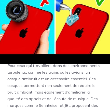
dans n’importe quel pays sans souci. En outre,
certains modèles intègrent aussi des ports USB, ce
qui vous permet de connecter plusieurs appareils
simultanément. Ainsi, vous ne vous retrouverez
jamais à court de batterie, où que vous soyez.
Casques antibruit : une oasis
de tranquillité
Pour ceux qui travaillent dans des environnements
turbulents, comme les trains ou les avions, un
casque antibruit est un accessoire essentiel. Ces
casques permettent non seulement de réduire le
bruit ambiant, mais également d’améliorer la
qualité des appels et de l’écoute de musique. Des
marques comme Sennheiser et JBL proposent des