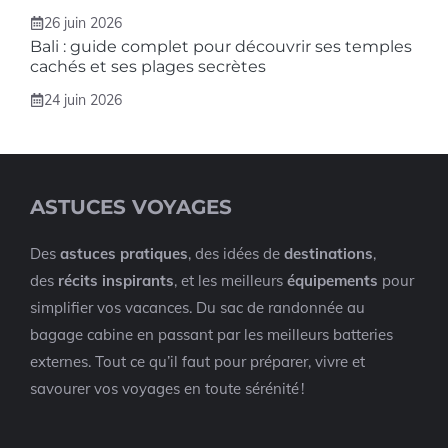
26 juin 2026
Bali : guide complet pour découvrir ses temples
cachés et ses plages secrètes
24 juin 2026
ASTUCES VOYAGES
Des
astuces pratiques
, des idées de
destinations
,
des
récits inspirants
, et les meilleurs
équipements
pour
simplifier vos vacances. Du sac de randonnée au
bagage cabine en passant par les meilleurs batteries
externes. Tout ce qu’il faut pour préparer, vivre et
savourer vos voyages en toute sérénité !