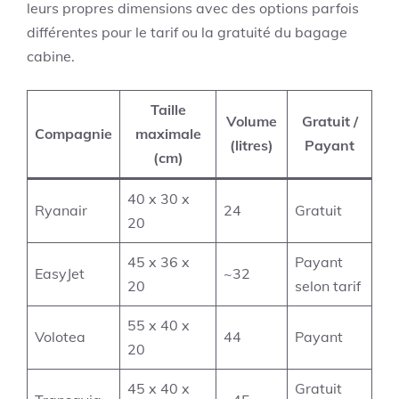
leurs propres dimensions avec des options parfois
différentes pour le tarif ou la gratuité du bagage
cabine.
Taille
Volume
Gratuit /
Compagnie
maximale
(litres)
Payant
(cm)
40 x 30 x
Ryanair
24
Gratuit
20
45 x 36 x
Payant
EasyJet
~32
20
selon tarif
55 x 40 x
Volotea
44
Payant
20
45 x 40 x
Gratuit