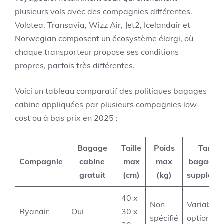
plusieurs vols avec des compagnies différentes.
Volotea, Transavia, Wizz Air, Jet2, Icelandair et
Norwegian composent un écosystème élargi, où
chaque transporteur propose ses conditions
propres, parfois très différentes.
Voici un tableau comparatif des politiques bagages
cabine appliquées par plusieurs compagnies low-
cost ou à bas prix en 2025 :
Bagage
Taille
Poids
Tarif 
Compagnie
cabine
max
max
bagage c
gratuit
(cm)
(kg)
suppléme
40 x
Non
Variable 
Ryanair
Oui
30 x
spécifié
option