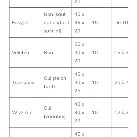
20
Non (sauf
45 x
EasyJet
option/tarif
36 x
15
De 10 à 4
spécial)
20
55 x
Volotea
Non
40 x
10
15 à 35 €
20
45 x
Oui (selon
Transavia
40 x
10
20 à 40 €
tarif)
25
40 x
Oui
Wizz Air
30 x
10
12 à 30 €
(variable)
20
45 x