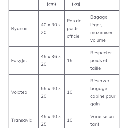
(cm)
(kg)
Bagage
Pas de
40 x 30 x
léger,
Ryanair
poids
20
maximiser
officiel
volume
Respecter
45 x 36 x
EasyJet
15
poids et
20
taille
Réserver
55 x 40 x
bagage
Volotea
10
20
cabine pour
gain
45 x 40 x
Varie selon
Transavia
10
25
tarif