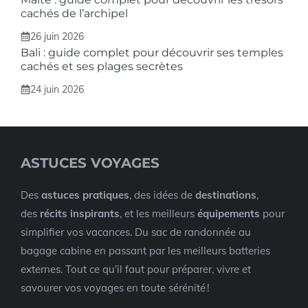
cachés de l’archipel
26 juin 2026
Bali : guide complet pour découvrir ses temples
cachés et ses plages secrètes
24 juin 2026
ASTUCES VOYAGES
Des
astuces pratiques
, des idées de
destinations
,
des
récits inspirants
, et les meilleurs
équipements
pour
simplifier vos vacances. Du sac de randonnée au
bagage cabine en passant par les meilleurs batteries
externes. Tout ce qu’il faut pour préparer, vivre et
savourer vos voyages en toute sérénité !