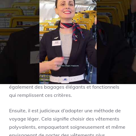
peuvent modifier temporairement ces dimensions.
Stratégies pour éviter les
frais de bagages
Pour éviter des frais de bagages supplémentaires, il
existe plusieurs stratégies. Tout d’abord, envisagez
d’investir dans une valise spécifiquement conçue
pour respecter les dimensions autorisées par
Ryanair.
Lipault
et
Calvin Klein
fabriquent
également des bagages élégants et fonctionnels
qui remplissent ces critères.
Ensuite, il est judicieux d’adopter une méthode de
voyage léger. Cela signifie choisir des vêtements
polyvalents, empaquetant soigneusement et même
envisageant de porter des vêtements plus