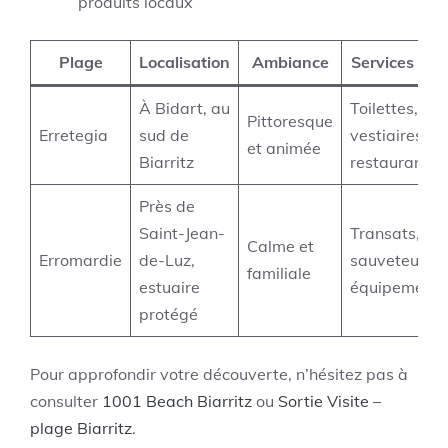
produits locaux
Plage
Localisation
Ambiance
Services clés
À Bidart, au
Toilettes,
Pittoresque
Erretegia
sud de
vestiaires,
et animée
Biarritz
restaurants
Près de
Saint-Jean-
Transats,
Calme et
Erromardie
de-Luz,
sauveteurs,
familiale
estuaire
équipements
protégé
Pour approfondir votre découverte, n’hésitez pas à
consulter
1001 Beach Biarritz
ou
Sortie Visite –
plage Biarritz
.