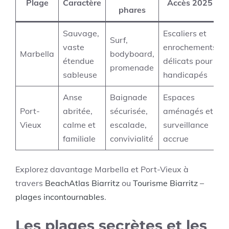
Plage
Caractère
Accès 2025
phares
Sauvage,
Escaliers et
Surf,
vaste
enrochements
Marbella
bodyboard,
étendue
délicats pour
promenade
sableuse
handicapés
Anse
Baignade
Espaces
Port-
abritée,
sécurisée,
aménagés et
Vieux
calme et
escalade,
surveillance
familiale
convivialité
accrue
Explorez davantage Marbella et Port-Vieux à
travers
BeachAtlas Biarritz
ou
Tourisme Biarritz –
plages incontournables
.
Les plages secrètes et les