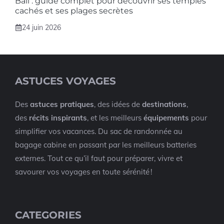
Bali : guide complet pour découvrir ses temples
cachés et ses plages secrètes
24 juin 2026
ASTUCES VOYAGES
Des
astuces pratiques
, des idées de
destinations
,
des
récits inspirants
, et les meilleurs
équipements
pour
simplifier vos vacances. Du sac de randonnée au
bagage cabine en passant par les meilleurs batteries
externes. Tout ce qu’il faut pour préparer, vivre et
savourer vos voyages en toute sérénité !
CATEGORIES