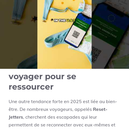
découvrir les merveilles de notre planète démontre
une volonté d’élévation spirituelle et
d’émerveillement face à l’inconnu. C’est un
engagement renouvelé envers le respect de la
nature, encouragé par des marques de voyage
comme
Havas Voyages
et
SNCF Connect
qui se
positionnent pour répondre à cette quête.
Le monde du bien-être :
voyager pour se
ressourcer
Une autre tendance forte en 2025 est liée au bien-
être. De nombreux voyageurs, appelés
Reset-
Jetters
, cherchent des escapades qui leur
permettent de se reconnecter avec eux-mêmes et