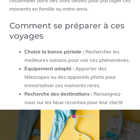
rassembler dans des sites dédiés pour partager ces
moments en famille ou entre amis.
Comment se préparer à ces
voyages
Choisir la bonne période :
Rechercher les
meilleures saisons pour voir ces phénomènes.
Équipement adapté :
Apporter des
télescopes ou des appareils photo pour
immortaliser ces moments rares.
Recherche des destinations :
Renseignez-
vous sur les lieux reconnus pour leur clarté
nocturne.
À une époque où les expériences immersives
prennent de plus en plus d’importance, cette soif de