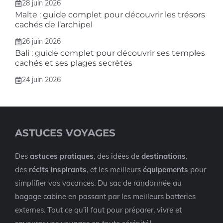
28 juin 2026
Malte : guide complet pour découvrir les trésors
cachés de l’archipel
26 juin 2026
Bali : guide complet pour découvrir ses temples
cachés et ses plages secrètes
24 juin 2026
ASTUCES VOYAGES
Des
astuces pratiques
, des idées de
destinations
,
des
récits inspirants
, et les meilleurs
équipements
pour
simplifier vos vacances. Du sac de randonnée au
bagage cabine en passant par les meilleurs batteries
externes. Tout ce qu’il faut pour préparer, vivre et