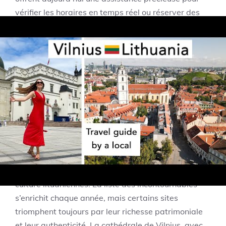
vérifier les horaires en temps réel ou réserver des
véhicules à l’avance. Avec ces outils, voyager à
Vilnius devient fluide, pratique et sécurisant,
permettant ainsi de concentrer ses efforts sur la
découverte de ses nombreux trésors.
Les visites
incontournables qui font
vibrer Vilnius en 2025
Vilnius est une ville de contraste, où chaque visite
raconte une facette différente de l’histoire et de la
culture lituaniennes. La liste des incontournables
s’enrichit chaque année, mais certains sites
triomphent toujours par leur richesse patrimoniale
et leur authenticité. La cathédrale de Vilnius, avec