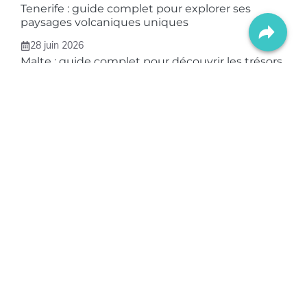
Tenerife : guide complet pour explorer ses
paysages volcaniques uniques
28 juin 2026
Malte : guide complet pour découvrir les trésors
cachés de l’archipel
26 juin 2026
Bali : guide complet pour découvrir ses temples
cachés et ses plages secrètes
24 juin 2026
ASTUCES VOYAGES
Des
astuces pratiques
, des idées de
destinations
,
des
récits inspirants
, et les meilleurs
équipements
pour
simplifier vos vacances. Du sac de randonnée au