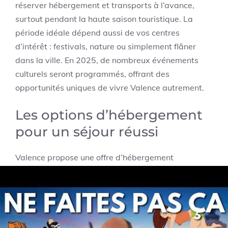
réserver hébergement et transports à l’avance,
surtout pendant la haute saison touristique. La
période idéale dépend aussi de vos centres
d’intérêt : festivals, nature ou simplement flâner
dans la ville. En 2025, de nombreux événements
culturels seront programmés, offrant des
opportunités uniques de vivre Valence autrement.
Les options d’hébergement
pour un séjour réussi
Valence propose une offre d’hébergement
diversifiée pour tous les budgets et préférences en
2025. Les hôtels 3 étoiles offrent un excellent
rapport qualité-prix avec des commodités
modernes et un confort optimal. Par exemple, le
Kyriad Direct – Bourg les Valence, avec ses avis très