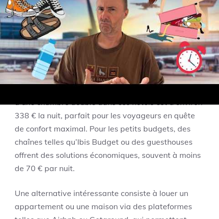
positifs, constitue une valeur sûre pour ceux qui
cherchent un hébergement pratique à proximité du
centre-ville.
Les établissements haut de gamme, comme les
hôtels 5 étoiles, proposent des services luxueux
dans des environments élégants. Le prix moyen
d’une chambre double dans ces hôtels est d’environ
338 € la nuit, parfait pour les voyageurs en quête
de confort maximal. Pour les petits budgets, des
chaînes telles qu’Ibis Budget ou des guesthouses
offrent des solutions économiques, souvent à moins
de 70 € par nuit.
Une alternative intéressante consiste à louer un
appartement ou une maison via des plateformes