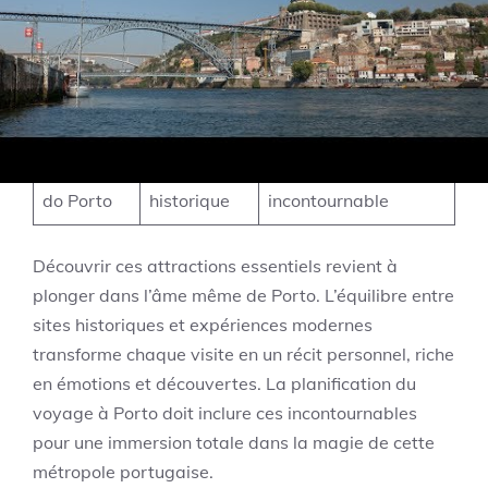
Librairie
et
Potter, décor
Lello
littérature
exceptionnel
Palais de
Salle
Histoire, élégance,
la Bourse
historique
architecture
Segurança
Monument
Sightseeing, photo
do Porto
historique
incontournable
Découvrir ces attractions essentiels revient à
plonger dans l’âme même de Porto. L’équilibre entre
sites historiques et expériences modernes
transforme chaque visite en un récit personnel, riche
en émotions et découvertes. La planification du
voyage à Porto doit inclure ces incontournables
pour une immersion totale dans la magie de cette
métropole portugaise.