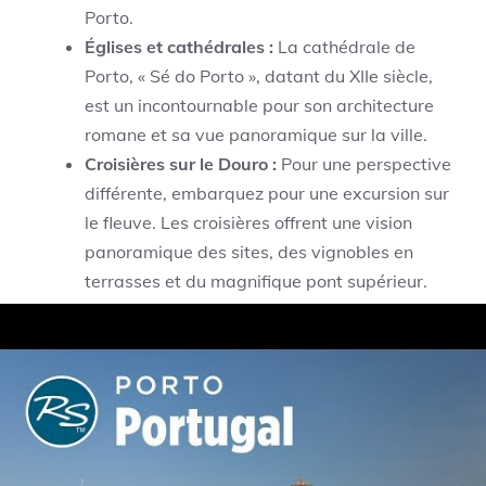
Porto.
Églises et cathédrales :
La cathédrale de
Porto, « Sé do Porto », datant du XIIe siècle,
est un incontournable pour son architecture
romane et sa vue panoramique sur la ville.
Croisières sur le Douro :
Pour une perspective
différente, embarquez pour une excursion sur
le fleuve. Les croisières offrent une vision
panoramique des sites, des vignobles en
terrasses et du magnifique pont supérieur.
Site
Type
Intérêt
Quartier
Authenticité, vues,
Ribeira
historique
ambiance conviviale
Architecture
Inspiration Harry