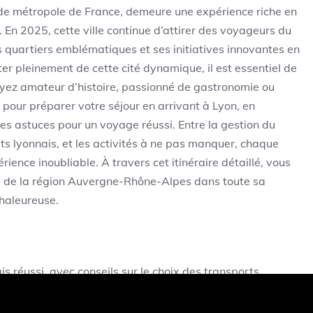
nde métropole de France, demeure une expérience riche en
. En 2025, cette ville continue d’attirer des voyageurs du
es quartiers emblématiques et ses initiatives innovantes en
er pleinement de cette cité dynamique, il est essentiel de
yez amateur d’histoire, passionné de gastronomie ou
e pour préparer votre séjour en arrivant à Lyon, en
es astuces pour un voyage réussi. Entre la gestion du
ts lyonnais, et les activités à ne pas manquer, chaque
ience inoubliable. À travers cet itinéraire détaillé, vous
e de la région Auvergne-Rhône-Alpes dans toute sa
haleureuse.
 réussi, avec conseils sur le choix des transports,
e lyonnaise pour une immersion totale.