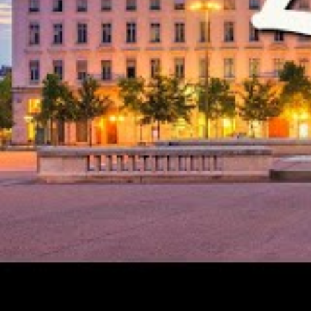
notamment si votre séjour coïncide avec la neige ou 
Les applications mobiles, comme Maps.me ou Citymap
célèbre pour ses traboules, ces passages secrets d
leur localisation. Même si la couverture réseau est
étroits ou zones piétonnes soient moins connectés. 
ligne est recommandée pour éviter de se perdre dans
Concernant la tenue vestimentaire, la diversificatio
caractérisée par un climat tempéré avec des variat
peuvent alterner en quelques heures. Prévoir des v
facilement et de profiter pleinement des journées, qu
la colline de Fourvière. La sélection de vêtements e
la préparation d’un voyage lyonnais serein, évitant
températures fluctuantes.