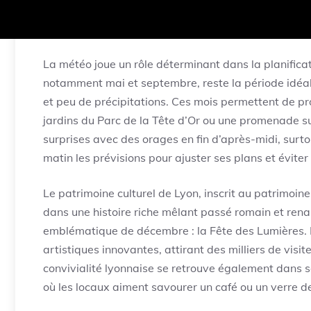
Comprendre la météo et 
lyonnaise pour un séjou
La météo joue un rôle déterminant dans la planifica
notamment mai et septembre, reste la période idéal
et peu de précipitations. Ces mois permettent de profi
jardins du Parc de la Tête d’Or ou une promenade sur
surprises avec des orages en fin d’après-midi, surtout
matin les prévisions pour ajuster ses plans et éviter
Le patrimoine culturel de Lyon, inscrit au patrimoi
dans une histoire riche mêlant passé romain et rena
emblématique de décembre : la Fête des Lumières. De
artistiques innovantes, attirant des milliers de vis
convivialité lyonnaise se retrouve également dans s
où les locaux aiment savourer un café ou un verre de