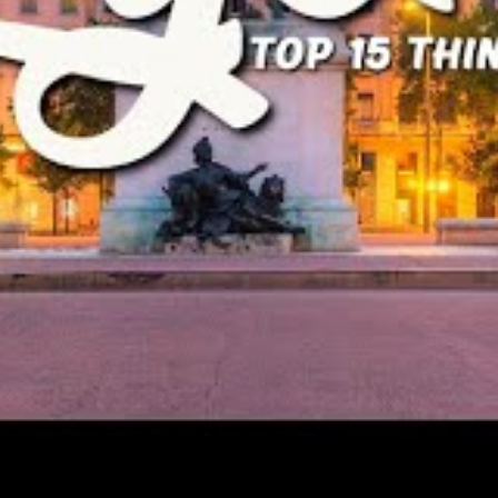
la pluie.
per, jouent un rôle clé pour naviguer dans Lyon, une ville
ans le Vieux Lyon qui demandent parfois une précision dans
 généralement bonne, il peut arriver que certains passages
C’est pourquoi une carte physique ou une application hors
 ces ruelles chargées d’histoire.
n est de mise selon la saison. La météo lyonnaise est
ions rapides, notamment en automne où pluie et soleil
êtements en couches vous permettra de vous ajuster
e ce soit pour flâner sur les quais de la Saône ou explorer
t d’accessoires pratiques constitue une étape capitale dans
 ainsi les désagréments dus aux intempéries ou aux