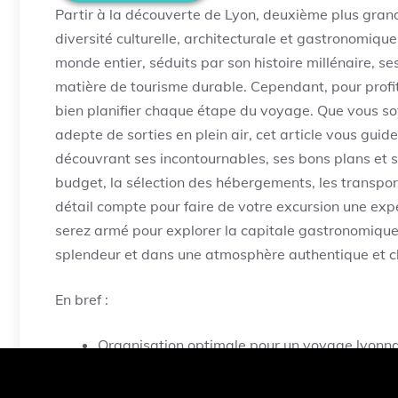
Partir à la découverte de Lyon, deuxième plus gra
diversité culturelle, architecturale et gastronomique
monde entier, séduits par son histoire millénaire, s
matière de tourisme durable. Cependant, pour profit
bien planifier chaque étape du voyage. Que vous so
adepte de sorties en plein air, cet article vous guid
découvrant ses incontournables, ses bons plans et s
budget, la sélection des hébergements, les transpor
détail compte pour faire de votre excursion une expér
serez armé pour explorer la capitale gastronomiqu
splendeur et dans une atmosphère authentique et c
En bref :
Organisation optimale pour un voyage lyonnais
hébergements et activités clés.
Découverte de la météo locale et de la cultur