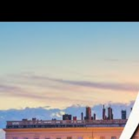
Gestion du budget grâce à des bons plans et
les visites.
Focus sur la gastronomie, les quartiers embl
Lumières ou une croisière sur la Saône.
Ressources pratiques et recommandations pour
outils digitaux.
Préparer son voyage à L
indispensables pour un 
Avant de vous envoler vers cette cité lyonnaise, il e
ville, riche de ses 2000 ans d’histoire, offre un éven
méticuleuse pour optimiser votre temps et votre bud
dresser une liste d’objets indispensables à emporter
exemple, des vêtements légers, des chaussures conf
sont recommandés. En hiver, des vestes imperméabl