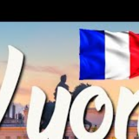
 astuces économiques, notamment pour la restauration et
ématiques, et les expériences uniques comme la Fête des
 garantir un séjour serein, incluant assurances, guides et
yon : les éléments
séjour sans souci
st crucial de réfléchir à chaque étape de la préparation. La
tail d’activités et de sights qui nécessitent une organisation
get. La première étape, souvent négligée, consiste à
, adaptée à la saison et aux activités prévues. En été, par
ortables, ainsi qu’un chapeau pour se protéger du soleil
es et des bottes adaptées deviennent essentiels,