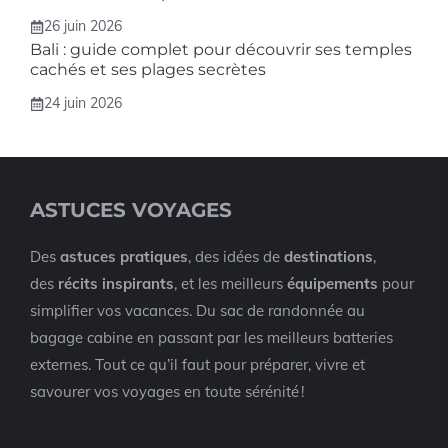
26 juin 2026
Bali : guide complet pour découvrir ses temples
cachés et ses plages secrètes
24 juin 2026
ASTUCES VOYAGES
Des
astuces pratiques
, des idées de
destinations
,
des
récits inspirants
, et les meilleurs
équipements
pour
simplifier vos vacances. Du sac de randonnée au
bagage cabine en passant par les meilleurs batteries
externes. Tout ce qu’il faut pour préparer, vivre et
savourer vos voyages en toute sérénité !