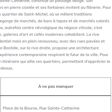
Sainte-Catherine, constitue un passage obligé. Son
s en pierre ciselée et ses fontaines invitent au flânerie. Pour
quartier de Saint-Michel, où se mêlent traditions
t regorge de marchés, de bars à tapas et de marchés colorés
, autrefois centre névralgique du négoce viticole, s’est
, galeries d’art et cafés modernes cohabitent. La rive
identiel mais en plein renouveau, avec des rues pavées et
de Bastide, sur la rive droite, propose une architecture
xpérience contemporaine respirant le futur de la ville. Pour
inéraire qui allie ces quartiers, permettant d’apprécier la
ordeaux.
À ne pas manquer
Place de la Bourse, Rue Sainte-Catherine