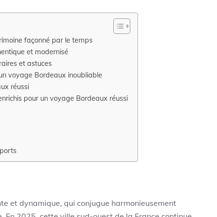
trimoine façonné par le temps
hentique et modernisé
raires et astuces
 un voyage Bordeaux inoubliable
ux réussi
 enrichis pour un voyage Bordeaux réussi
sports
ante et dynamique, qui conjugue harmonieusement
. En 2025, cette ville sud-ouest de la France continue